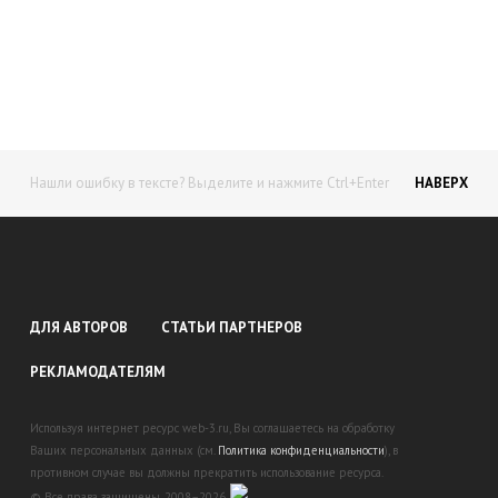
доход!
Станьте автором на Web-3
Нашли ошибку в тексте? Выделите и нажмите Ctrl+Enter
НАВЕРХ
ДЛЯ АВТОРОВ
СТАТЬИ ПАРТНЕРОВ
РЕКЛАМОДАТЕЛЯМ
Используя интернет ресурс web-3.ru, Вы соглашаетесь на обработку
Ваших персональных данных (см.
Политика конфиденциальности
), в
противном случае вы должны прекратить использование ресурса.
© Все права защищены. 2008–2026.