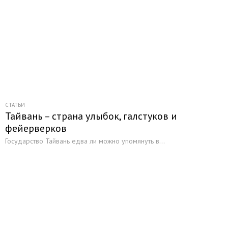
СТАТЬИ
Тайвань – страна улыбок, галстуков и
фейерверков
Государство Тайвань едва ли можно упомянуть в...