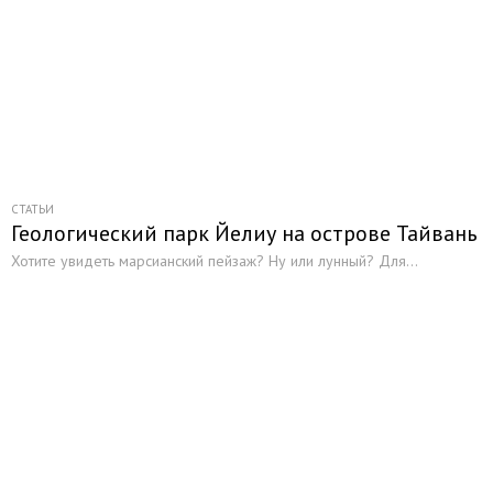
СТАТЬИ
Геологический парк Йелиу на острове Тайвань
Хотите увидеть марсианский пейзаж? Ну или лунный? Для...