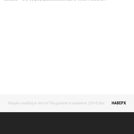
Начните получать постоянный
доход!
Станьте автором на Web-3
Нашли ошибку в тексте? Выделите и нажмите Ctrl+Enter
НАВЕРХ