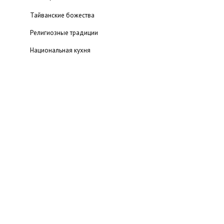
Тайванские божества
Религиозные традиции
Национальная кухня
Фестивали
Города и провинции
Отдых на Тайване
Виды туризма
Достопримечательности
Оформление визы
Посольства
Интересное
Отзывы