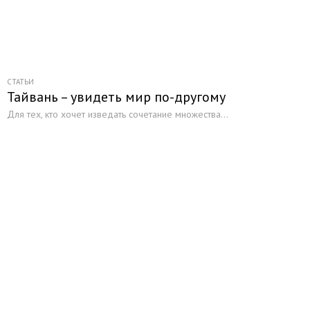
СТАТЬИ
Тайвань – увидеть мир по-другому
Для тех, кто хочет изведать сочетание множества...