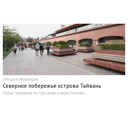
Ресурсы
Туристические компании
Порталы
Организации
О проекте
Галерея
Актуальное
Статьи
ГОРОДА И ПРОВИНЦИИ
Каталог статей
Северное побережье острова Тайвань
Книжный магазин
Статья-экскурсия по городкам и окрестностям...
Каталог путевок
Подбор тура