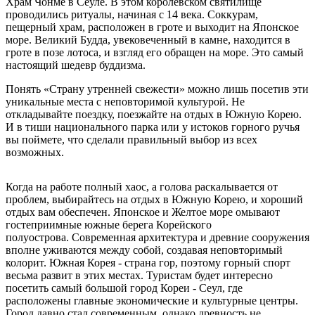
Храм Чонмё в Сеуле. В этом королевском святилище
проводились ритуалы, начиная с 14 века. Соккурам,
пещерный храм, расположен в гроте и выходит на Японское
море. Великий Будда, увековеченный в камне, находится в
гроте в позе лотоса, и взгляд его обращен на море. Это самый
настоящий шедевр буддизма.
Понять «Страну утренней свежести» можно лишь посетив эти
уникальные места с неповторимой культурой. Не
откладывайте поездку, поезжайте на отдых в Южную Корею.
И в тиши национального парка или у истоков горного ручья
вы поймете, что сделали правильный выбор из всех
возможных.
Когда на работе полный хаос, а голова раскалывается от
проблем, выбирайтесь на отдых в Южную Корею, и хороший
отдых вам обеспечен. Японское и Желтое море омывают
гостеприимные южные берега Корейского
полуострова. Современная архитектура и древние сооружения
вполне уживаются между собой, создавая неповторимый
колорит. Южная Корея - страна гор, поэтому горный спорт
весьма развит в этих местах. Туристам будет интересно
посетить самый большой город Кореи - Сеул, где
расположены главные экономические и культурные центры.
Город давно стал современным, однако древность не