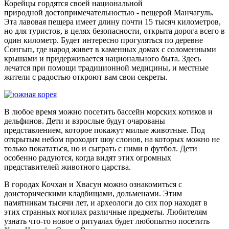
Корейцы гордятся своей национальной
природной достопримечательностью - пещерой Манчагуль.
Эта лавовая пещера имеет длину почти 15 тысяч километров,
но для туристов, в целях безопасности, открыта дорога всего в
один километр. Будет интересно прогуляться по деревне
Сонгып, где народ живет в каменных домах с соломенными
крышами и придерживается национального быта. Здесь
лечатся при помощи традиционной медицины, и местные
жители с радостью откроют вам свои секреты.
В любое время можно посетить бассейн морских котиков и
дельфинов. Дети и взрослые будут очарованы
представлением, которое покажут милые животные. Под
открытым небом проходит шоу слонов, на которых можно не
только покататься, но и сыграть с ними в футбол. Дети
особенно радуются, когда видят этих огромных
представителей животного царства.
В городах Кочхан и Хвасун можно ознакомиться с
доисторическими кладбищами, дольменами. Этим
памятникам тысячи лет, и археологи до сих пор находят в
этих странных могилах различные предметы. Любителям
узнать что-то новое о ритуалах будет любопытно посетить