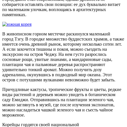
собирается оставлять свои позиции: ее дух буквально витает
по маленьким улочкам, воплощаясь в архитектурных
памятниках.
В живописном горном местечке раскинулся маленький
город Тэгу. В городке множество буддистских храмов, а также
имеется очень древний рынок, которому несколько сотен лет.
А если захочется тишины и покоя, можно съездить на
экскурсию на остров Чеджу. На нем густо разрослись
сосновые рощи, увитые лианами, а мандариновые сады,
плантации чая и пальмовые деревья распространяют
удивительно тонкий аромат. Можно получить дозу
адреналина, окунувшись в подводный мир океана. Этот
остров с потухшими вулканами невозможно будет забыть.
Причудливые кактусы, тропические фрукты и цветы, редкие
виды растений и деревьев можно увидеть в ботаническом
саду Емиджи. Отправившись на плантации зеленого чая,
можно заглянуть в музей, где после изучения экспонатов,
можно насладиться чашкой зеленого чая и съесть чайное
мороженое.
Корейцы гордятся своей национальной