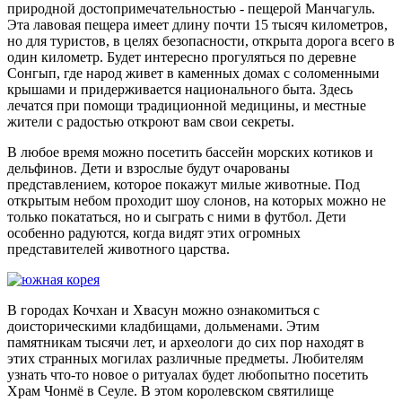
природной достопримечательностью - пещерой Манчагуль.
Эта лавовая пещера имеет длину почти 15 тысяч километров,
но для туристов, в целях безопасности, открыта дорога всего в
один километр. Будет интересно прогуляться по деревне
Сонгып, где народ живет в каменных домах с соломенными
крышами и придерживается национального быта. Здесь
лечатся при помощи традиционной медицины, и местные
жители с радостью откроют вам свои секреты.
В любое время можно посетить бассейн морских котиков и
дельфинов. Дети и взрослые будут очарованы
представлением, которое покажут милые животные. Под
открытым небом проходит шоу слонов, на которых можно не
только покататься, но и сыграть с ними в футбол. Дети
особенно радуются, когда видят этих огромных
представителей животного царства.
В городах Кочхан и Хвасун можно ознакомиться с
доисторическими кладбищами, дольменами. Этим
памятникам тысячи лет, и археологи до сих пор находят в
этих странных могилах различные предметы. Любителям
узнать что-то новое о ритуалах будет любопытно посетить
Храм Чонмё в Сеуле. В этом королевском святилище