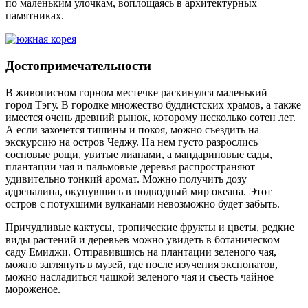
по маленьким улочкам, воплощаясь в архитектурных
памятниках.
Достопримечательности
В живописном горном местечке раскинулся маленький
город Тэгу. В городке множество буддистских храмов, а также
имеется очень древний рынок, которому несколько сотен лет.
А если захочется тишины и покоя, можно съездить на
экскурсию на остров Чеджу. На нем густо разрослись
сосновые рощи, увитые лианами, а мандариновые сады,
плантации чая и пальмовые деревья распространяют
удивительно тонкий аромат. Можно получить дозу
адреналина, окунувшись в подводный мир океана. Этот
остров с потухшими вулканами невозможно будет забыть.
Причудливые кактусы, тропические фрукты и цветы, редкие
виды растений и деревьев можно увидеть в ботаническом
саду Емиджи. Отправившись на плантации зеленого чая,
можно заглянуть в музей, где после изучения экспонатов,
можно насладиться чашкой зеленого чая и съесть чайное
мороженое.