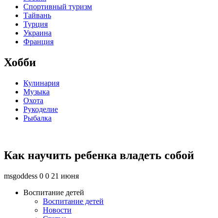
Спортивный туризм
Тайвань
Турция
Украина
Франция
Хобби
Кулинария
Музыка
Охота
Рукоделие
Рыбалка
Как научить ребенка владеть собой
msgoddess
0
0
21 июня
Воспитание детей
Воспитание детей
Новости