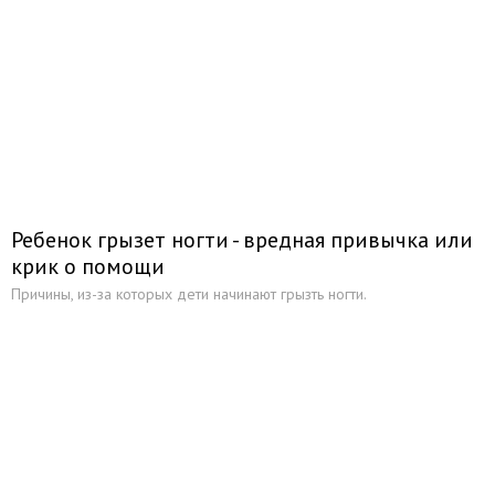
Ребенок грызет ногти - вредная привычка или
крик о помощи
Причины, из-за которых дети начинают грызть ногти.