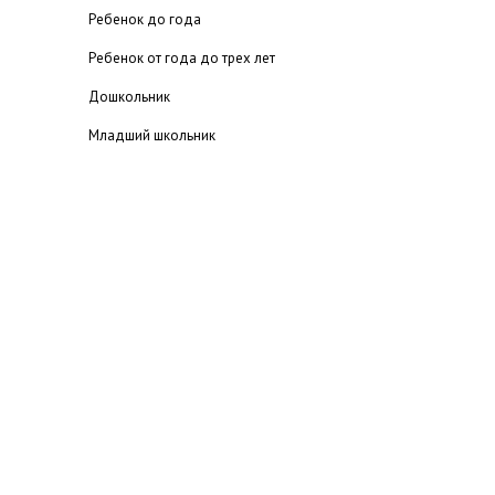
Ребенок до года
Ребенок от года до трех лет
Дошкольник
Младший школьник
Подросток
Детская комната
Детские игры и игрушки
Игры на развитие внимания
Развитие речи ребенка
Детская психология
Если ребенок левша
Воспитание одаренных детей
Питание