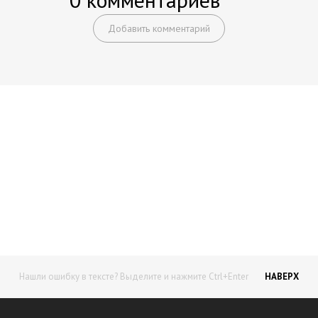
Добавить комментарий
Начните получать постоянный
доход!
Станьте автором на Web-3
Нашли ошибку в тексте? Выделите и нажмите Ctrl+Enter
НАВЕРХ