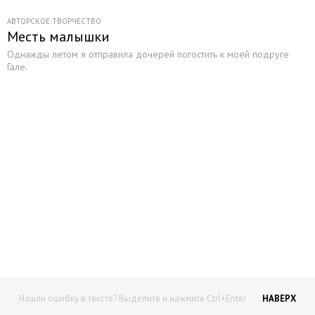
АВТОРСКОЕ ТВОРЧЕСТВО
Месть малышки
Однажды летом я отправила дочерей погостить к моей подруге
Гале.
Начните получать постоянный
доход!
Станьте автором на Web-3
Нашли ошибку в тексте? Выделите и нажмите Ctrl+Enter
НАВЕРХ