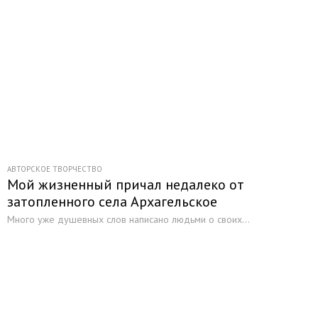
АВТОРСКОЕ ТВОРЧЕСТВО
Мой жизненный причал недалеко от
затопленного села Архагельское
Много уже душевных слов написано людьми о своих...