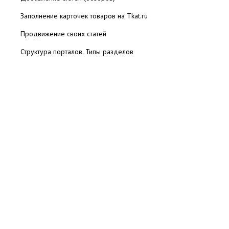
Заполнение карточек товаров на Tkat.ru
Продвижение своих статей
Структура порталов. Типы разделов
Опыт работы авторов Web-3.ru
Статистика
Реклама на сайте