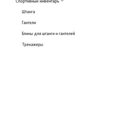
Спортивный инвентарь
Штанга
Гантели
Блины для штанги и гантелей
Тренажеры
Обзоры и истории успеха
Галерея
История атлетизма
Атлетизм в античности
Атлетизм в средневековье
Возникновение бодибилдинга
История русского атлетизма
Упражнения в бодибилдинге