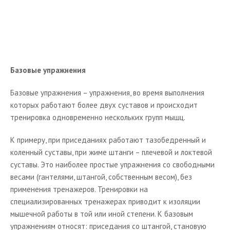
Базовые упражнения
Жим штанги лежа
Приседания со штангой
Становая тяга
Базовые упражнения
Упражнения для мышц груди
Базовые упражнения – упражнения, во время выполнения
Упражнения для мышц спины
которых работают более двух суставов и происходит
Упражнения для мышц ног
тренировка одновременно нескольких групп мышц.
Упражнения для мышц рук
К примеру, при приседаниях работают тазобедренный и
Упражнения для плеч
коленный суставы, при жиме штанги – плечевой и локтевой
суставы. Это наиболее простые упражнения со свободными
Упражнения для брюшного пресса
весами (гантелями, штангой, собственным весом), без
Величайшие атлеты и звезды бодибилдинга
применения тренажеров. Тренировки на
специализированных тренажерах приводит к изоляции
Новости бодибилдинга
мышечной работы в той или иной степени. К базовым
упражнениям относят: приседания со штангой, становую