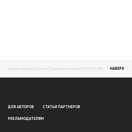
Начните получать постоянный
доход!
Станьте автором на Web-3
Нашли ошибку в тексте? Выделите и нажмите Ctrl+Enter
НАВЕРХ
ДЛЯ АВТОРОВ
СТАТЬИ ПАРТНЕРОВ
РЕКЛАМОДАТЕЛЯМ