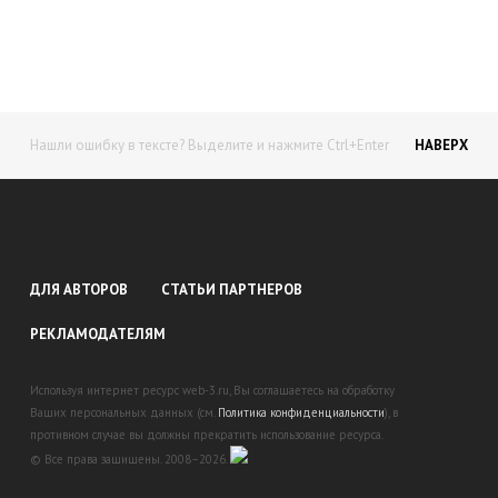
доход!
Станьте автором на Web-3
Нашли ошибку в тексте? Выделите и нажмите Ctrl+Enter
НАВЕРХ
ДЛЯ АВТОРОВ
СТАТЬИ ПАРТНЕРОВ
РЕКЛАМОДАТЕЛЯМ
Используя интернет ресурс web-3.ru, Вы соглашаетесь на обработку
Ваших персональных данных (см.
Политика конфиденциальности
), в
противном случае вы должны прекратить использование ресурса.
© Все права защищены. 2008–2026.