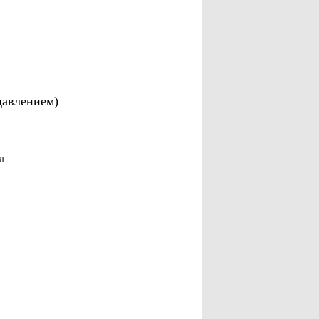
давлением)
я