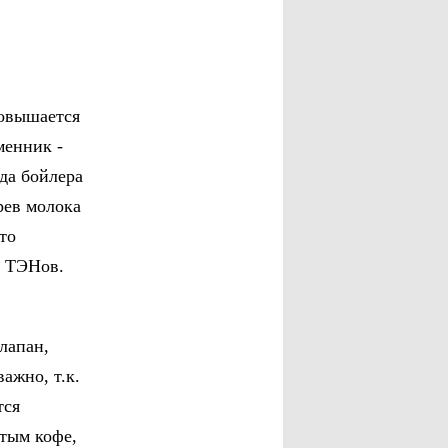
повышается
менник -
да бойлера
рев молока
то
у ТЭНов.
лапан,
ажно, т.к.
тся
отым кофе,