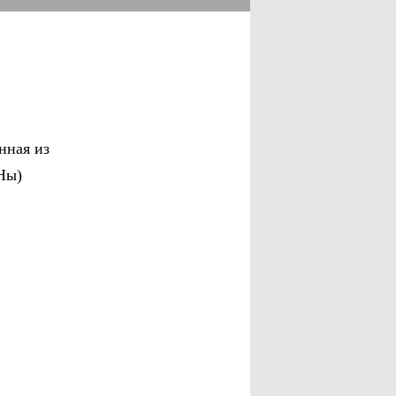
нная из
Ны)