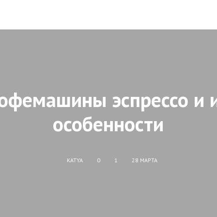
офемашины эспрессо и 
особенности
KATYA
0
1
28 МАРТА