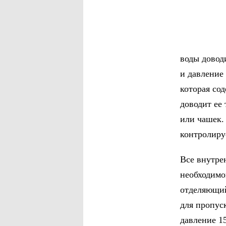
воды доводи
и давление 
которая со
доводит ее 
или чашек.
контролиру
Все внутре
необходимо
отделяющий
для пропуск
давление 15