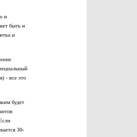
о и
ожет быть и
питка и
ление
специальный
) - все это
лким будет
антов
 Если
вается 30-