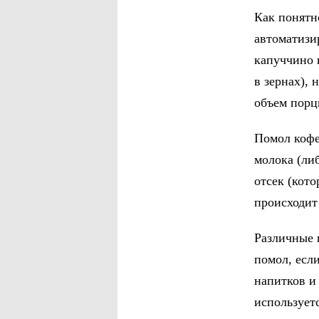
Как понятн
автоматизир
капуччино и
в зернах), 
объем порц
Помол кофе
молока (ли
отсек (кото
происходит 
Различные 
помол, есл
напитков и
используетс