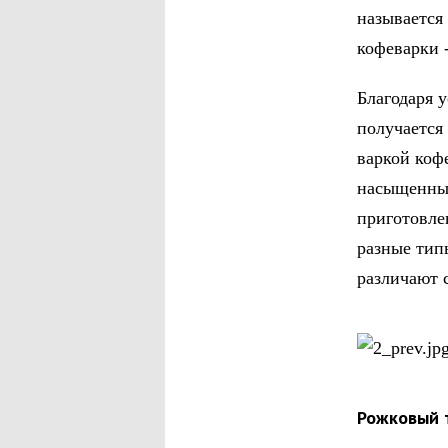
называется
кофеварки 
Благодаря 
получается
варкой коф
насыщенным
приготовле
разные тип
различают 
Рожковый 