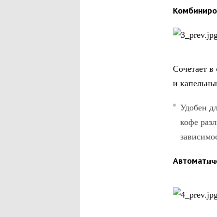
Комбиниро
Сочетает в
и капельны
Удобен дл
кофе разл
зависимос
Автомат
ич