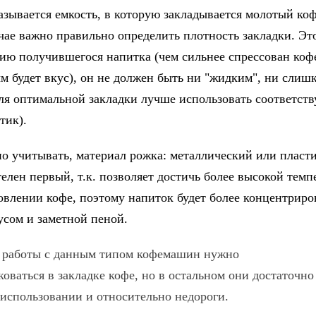
азывается емкость, в которую закладывается молотый коф
чае важно правильно определить плотность закладки. Это
ию получившегося напитка (чем сильнее спрессован кофе
 будет вкус), он не должен быть ни "жидким", ни слиш
ля оптимальной закладки лучше использовать соответс
тик).
о учитывать, материал рожка: металлический или пласт
елен первый, т.к. позволяет достичь более высокой тем
овлении кофе, поэтому напиток будет более концентриро
усом и заметной пеной.
я работы с данным типом кофемашин нужно
оваться в закладке кофе, но в остальном они достаточно
 использовании и относительно недороги.