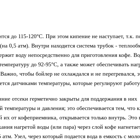
тся до 115-120°С. При этом кипение не наступает, т.к. 
(на 0,5 атм). Внутри находится система трубок - теплооб
держит воду непосредственно для приготовления кофе. Во
температуру до 92-95°С, а также может обеспечивать наг
 Важно, чтобы бойлер не охлаждался и не перегревался, э
ется датчиками температуры, которые регулируют работ
нние отсеки герметично закрыты для поддержания в них
й температуры и давления; это обеспечивается тем, что к
 их от кофеприемника, открывается только внутрь. Это в
ания нагретой воды (или пара) через слой кофе нагнетае
 атм. Узел, через который подается вода в емкость с мол