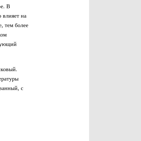
е. В
 влияет на
, тем более
ком
твующий
иковый.
пературы
ванный, с