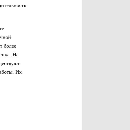
дительность
ге
ычной
т более
енка. На
уществуют
аботы. Их