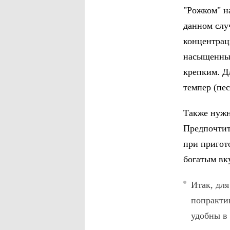
"Рожком" н
данном слу
концентрац
насыщенным
крепким. Д
темпер (пес
Также нужн
Предпочтит
при пригот
богатым вк
Итак, дл
попрактик
удобны в