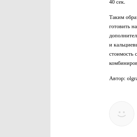
40 сек.
Таким обра
готовить н
дополнител
и кальциев
стоимость 
комбиниро
Автор: olg