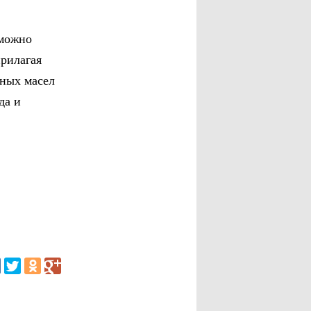
 можно
прилагая
рных масел
да и