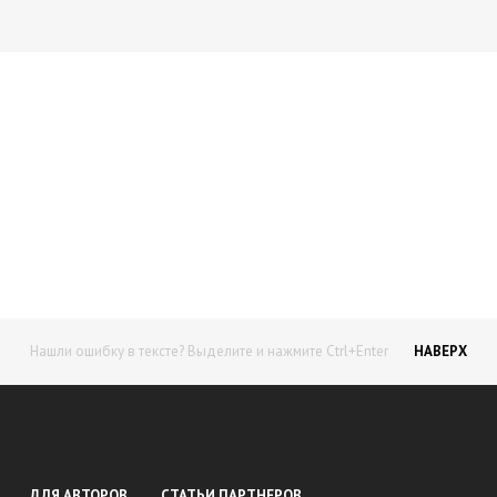
Начните получать постоянный
доход!
Станьте автором на Web-3
Нашли ошибку в тексте? Выделите и нажмите Ctrl+Enter
НАВЕРХ
ДЛЯ АВТОРОВ
СТАТЬИ ПАРТНЕРОВ