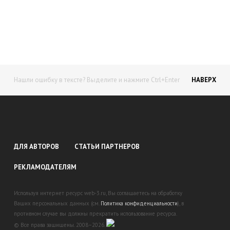
доход!
Станьте автором на Web-3
Нашли ошибку в тексте? Выделите и нажмите Ctrl+Enter
НАВЕРХ
ДЛЯ АВТОРОВ
СТАТЬИ ПАРТНЕРОВ
РЕКЛАМОДАТЕЛЯМ
Используя интернет ресурс web-3.ru, Вы соглашаетесь на обработку
Ваших персональных данных (см.
Политика конфиденциальности
), в
противном случае вы должны прекратить использование ресурса.
© Все права защищены. 2008–2026.