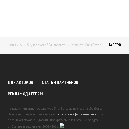
доход!
Станьте автором на Web-3
Нашли ошибку в тексте? Выделите и нажмите Ctrl+Enter
НАВЕРХ
ДЛЯ АВТОРОВ
СТАТЬИ ПАРТНЕРОВ
РЕКЛАМОДАТЕЛЯМ
Используя интернет ресурс web-3.ru, Вы соглашаетесь на обработку
Ваших персональных данных (см.
Политика конфиденциальности
), в
противном случае вы должны прекратить использование ресурса.
© Все права защищены. 2008–2026.