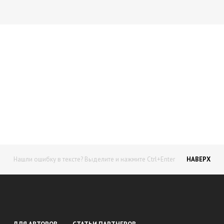
Начните получать постоянный
доход!
Станьте автором на Web-3
Нашли ошибку в тексте? Выделите и нажмите Ctrl+Enter
НАВЕРХ