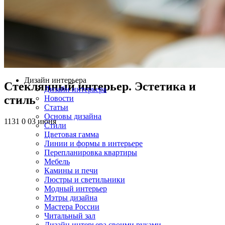
Дизайн интерьера
Стеклянный интерьер. Эстетика и
Дизайн интерьера
стиль
Новости
Статьи
Основы дизайна
1131
0
03 июня
Стили
Цветовая гамма
Линии и формы в интерьере
Перепланировка квартиры
Мебель
Камины и печи
Люстры и светильники
Модный интерьер
Мэтры дизайна
Мастера России
Читальный зал
Дизайн интерьера своими руками