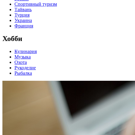
Спортивный туризм
Тайвань
Турция
Украина
Франция
Хобби
Кулинария
Музыка
Охота
Рукоделие
Рыбалка