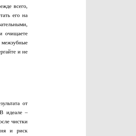
ежде всего,
тать его на
зательными,
и очищаете
 межзубные
ргайте и не
зультата от
 В идеале –
осле чистки
мня и риск