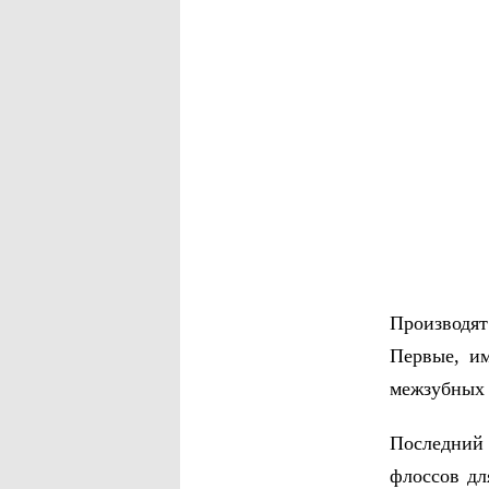
Производят
Первые, им
межзубных 
Последний 
флоссов дл