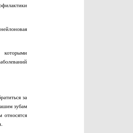
офилактики
нейлоновая
, которыми
заболеваний
ратиться за
Вашим зубам
м относятся
и.