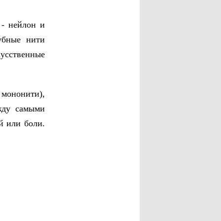
 - нейлон и
убные нити
кусственные
мононити),
жду самыми
й или боли.