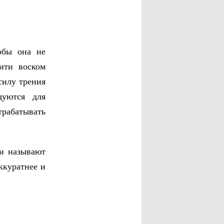
обы она не
ити воском
силу трения
дуются для
трабатывать
ти называют
ккуратнее и