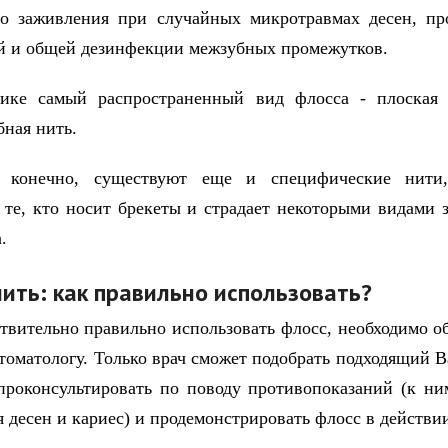
го заживления при случайных микротравмах десен, пр
й и общей дезинфекции межзубных промежутков.
тике самый распространенный вид флосса - плоская 
бная нить.
 конечно, существуют еще и специфические нити
 те, кто носит брекеты и страдает некоторыми видами 
.
нить: как правильно использовать?
твительно правильно использовать флосс, необходимо об
стоматологу. Только врач сможет подобрать подходящий 
проконсультировать по поводу противопоказаний (к ни
я десен и кариес) и продемонстрировать флосс в действи