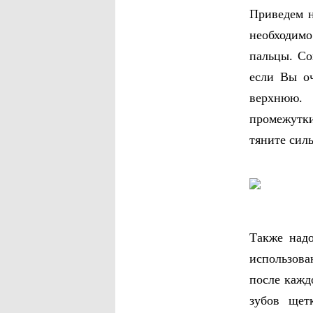
Приведем н
необходимо
пальцы. Со
если Вы о
верхнюю. 
промежутки
тяните сил
Также надо
использова
после кажд
зубов щет