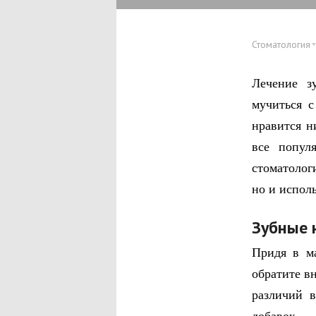
Стоматология
Лечение з
мучиться с
нравится н
все попул
стоматолог
но и испол
Зубные 
Придя в м
обратите в
различий в