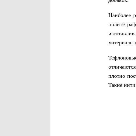
добавок.
Наиболее р
политетра
изготавлив
материалы 
Тефлоновы
отличаютс
плотно пос
Такие нити