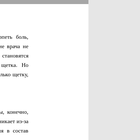
петь боль,
ие врача не
 становятся
 щетка. Но
лько щетку,
, конечно,
икает из-за
ия в состав