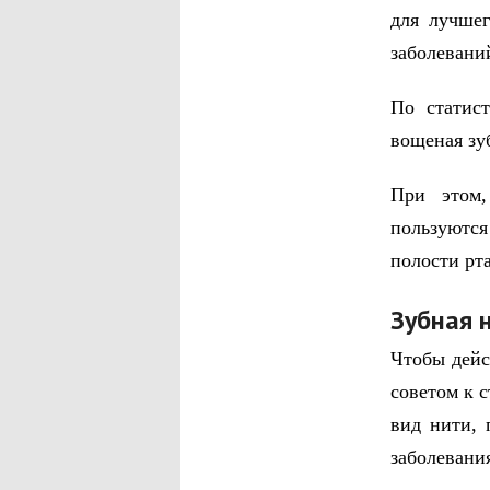
для лучше
заболевани
По статис
вощеная зу
При этом,
пользуются
полости рта
Зубная 
Чтобы дейс
советом к 
вид нити, 
заболевани