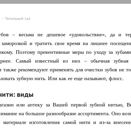
Читальный зал
убов – весьма не дешевое «удовольствие», да и тер
 заморозкой и тратить свое время на лишнее посещен
икому. Поэтому превентивные меры по уходу за зубами
ярнее. Самый известный из них – обычная зубная
и также рекомендуют применять для очистки зубов не то
ьзовать зубную нить. Или как ее еще называют, флосс.
нити: виды
агазин или аптеку за Вашей первой зубной нитью, Вы
нимание на большое разнообразие ассортимента. Оно возн
 материале изготовления самой нити и из-за внесен