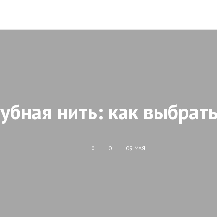
убная нить: как выбрат
0
0
09 МАЯ