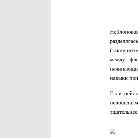
Нейлонова
разделяла
(такие нит
между фло
начинающих
навыки при
Если нейло
невощеными
тщательнее