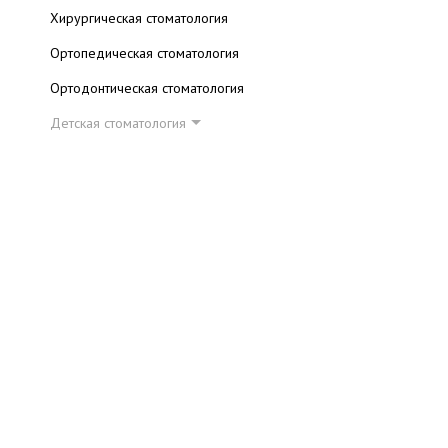
Хирургическая стоматология
Ортопедическая стоматология
Ортодонтическая стоматология
Детская стоматология
лечение кариеса молочных зубов
коррекция прикуса у детей
Косметическая стоматология
Уход за полостью рта
Стоматологические клиники
Лазерная стоматология
Как выбрать стоматолога
Читальный зал
Каталог сайтов