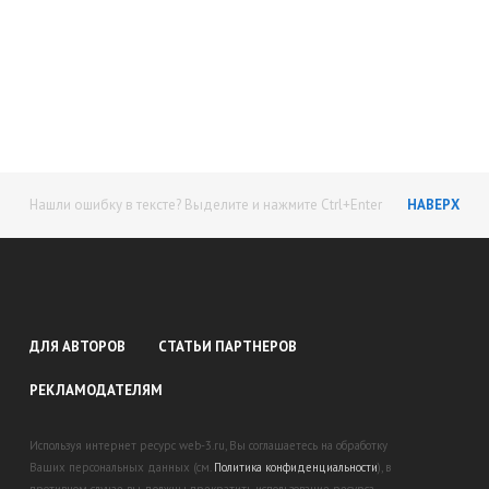
Начните получать постоянный
доход!
Станьте автором на Web-3
Нашли ошибку в тексте? Выделите и нажмите Ctrl+Enter
НАВЕРХ
ДЛЯ АВТОРОВ
СТАТЬИ ПАРТНЕРОВ
РЕКЛАМОДАТЕЛЯМ
Используя интернет ресурс web-3.ru, Вы соглашаетесь на обработку
Ваших персональных данных (см.
Политика конфиденциальности
), в