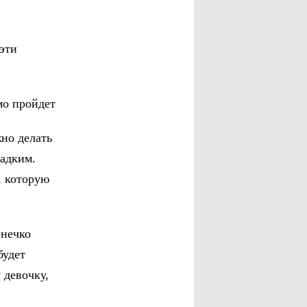
эти
мо пройдет
но делать
ладким.
, которую
енечко
будет
 девочку,