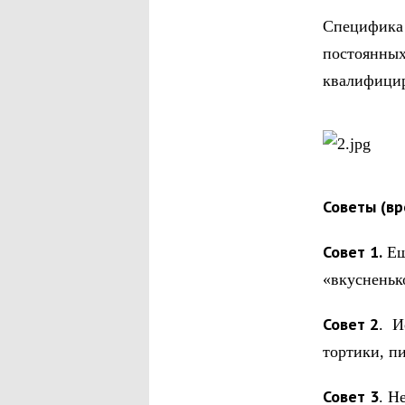
Специфика 
постоянных
квалифицир
Советы (вр
Совет 1.
Еш
«вкусненьк
Совет 2
. И
тортики, п
Совет 3
. Н