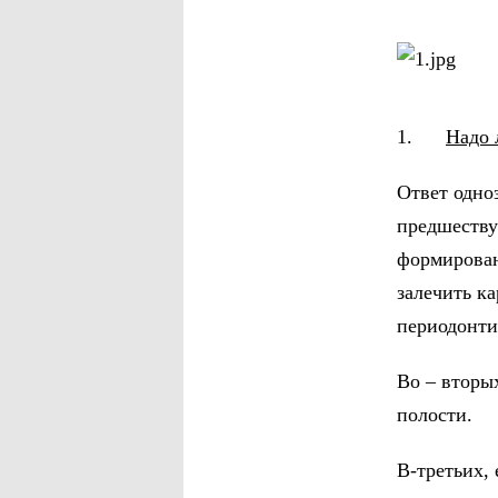
1.
Надо 
Ответ одно
предшеству
формирован
залечить ка
периодонти
Во – вторы
полости.
В-третьих, 