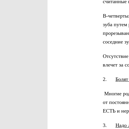
считанные 
В-четверты
зуба путем
прорезыван
соседние з
Отсутствие
влечет за 
2.
Болят
Многие род
от постоянн
ЕСТЬ и нер
3.
Надо 