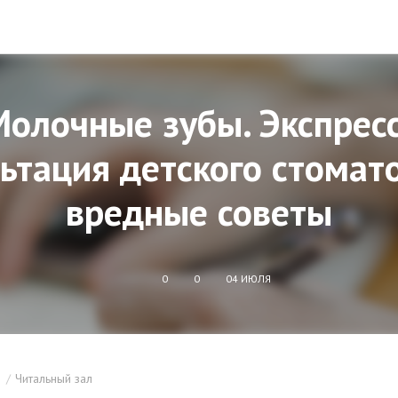
олочные зубы. Экспрес
ьтация детского стомат
вредные советы
0
0
04 ИЮЛЯ
Читальный зал