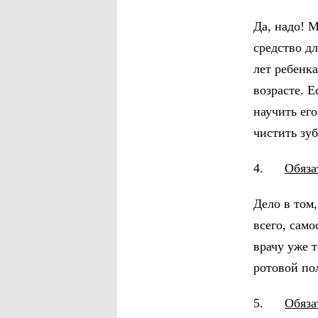
Да, надо! 
средство д
лет ребенк
возрасте. 
научить его
чистить зуб
4.
Обяза
Дело в том,
всего, само
врачу уже т
ротовой по
5.
Обяза