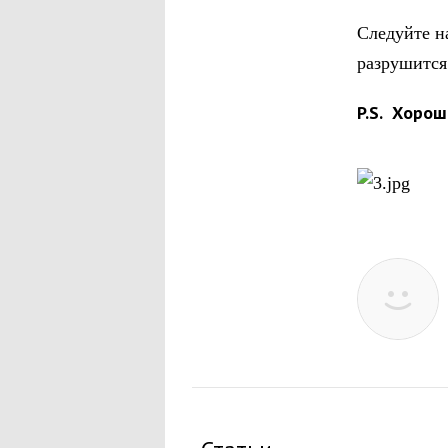
Следуйте н
разрушится
P
.
S
. Хорош