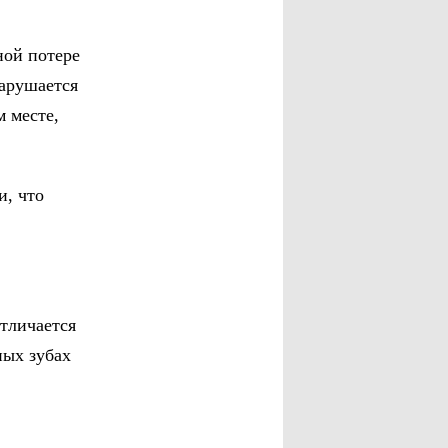
ной потере
нарушается
м месте,
и, что
тличается
ных зубах