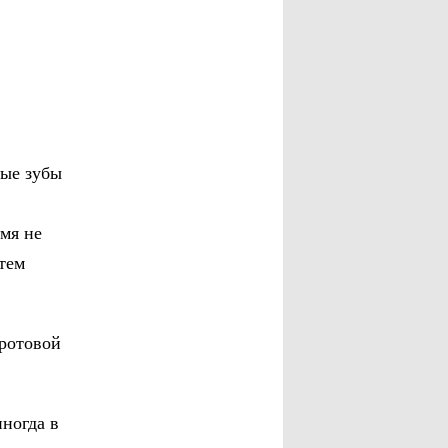
ные зубы
мя не
атем
 ротовой
иногда в