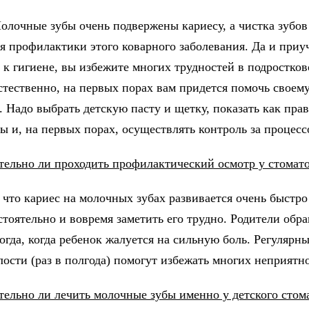
Молочные зубы очень подвержены кариесу, а чистка зубов
ля профилактики этого коварного заболевания. Да и приу
а к гигиене, вы избежите многих трудностей в подростко
Естественно, на первых порах вам придется помочь своем
. Надо выбрать детскую пасту и щетку, показать как пра
ы и, на первых порах, осуществлять контроль за процесс
тельно ли проходить профилактический осмотр у стомат
 что кариес на молочных зубах развивается очень быстро
стоятельно и вовремя заметить его трудно. Родители обр
огда, когда ребенок жалуется на сильную боль. Регулярн
лости (раз в полгода) помогут избежать многих неприятн
тельно ли лечить молочные зубы именно у детского стом