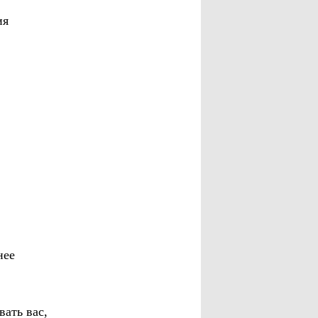
ия
нее
вать вас,