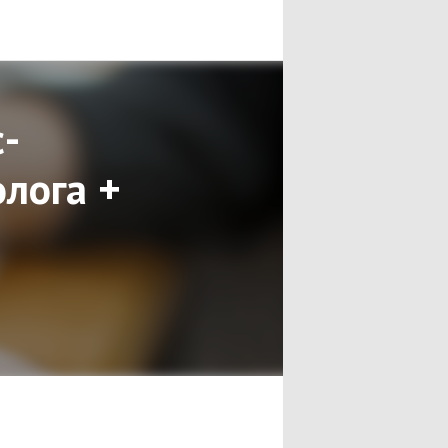
с-
олога +