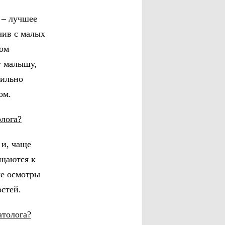
 – лучшее
чив с малых
вом
у малышу,
вильно
ом.
олога?
 и, чаще
ащаются к
ые осмотры
остей.
атолога?