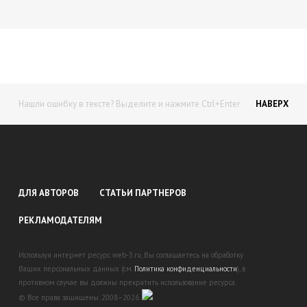
Нашли ошибку в тексте? Выделите и нажмите Ctrl+Enter
НАВЕРХ
ДЛЯ АВТОРОВ
СТАТЬИ ПАРТНЕРОВ
РЕКЛАМОДАТЕЛЯМ
Используя интернет ресурс web-3.ru, Вы соглашаетесь на обработку
Ваших персональных данных (см.
Политика конфиденциальности
), в
противном случае вы должны прекратить использование ресурса.
© Все права защищены. 2008–2026.