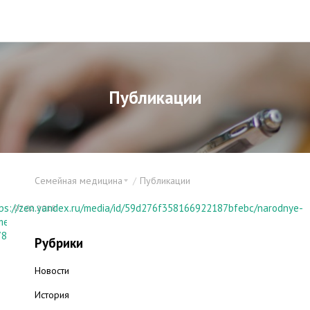
Публикации
Семейная медицина
Публикации
ps://zen.yandex.ru/media/id/59d276f358166922187bfebc/narodnye-
07.02.2018
mety-kak-uznat-pol-buduscego-rebenka-
78997386516532a087b842
Рубрики
Новости
История