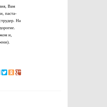
лия, Вам
и, паста-
струдер. На
дорогие.
жом и,
ени).