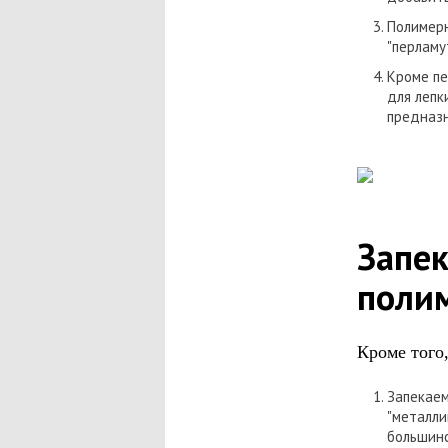
Полимерн
"перламу
Кроме пе
для лепк
предназн
Запек
полим
Кроме того
Запекаем
"металлик
большинс