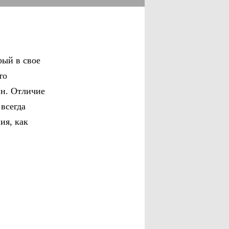
рый в свое
то
ин. Отличие
 всегда
ия, как