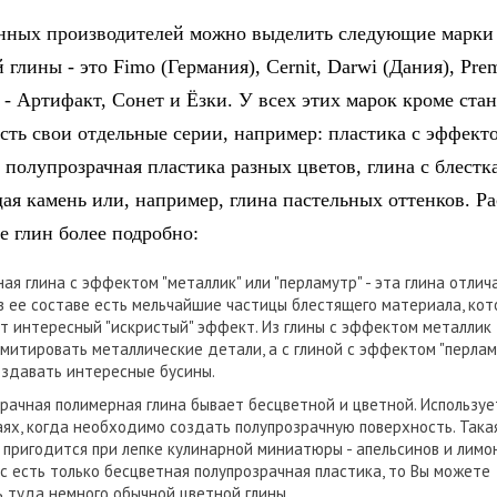
нных производителей можно выделить следующие марки
глины - это Fimo (Германия), Cernit, Darwi (Дания), Pre
 - Артифакт, Сонет и Ёзки. У всех этих марок кроме ста
есть свои отдельные серии, например: пластика с эффект
 полупрозрачная пластика разных цветов, глина с блестк
я камень или, например, глина пастельных оттенков. Ра
е глин более подробно:
ая глина с эффектом "металлик" или "перламутр" - эта глина отлич
 в ее составе есть мельчайшие частицы блестящего материала, ко
т интересный "искристый" эффект. Из глины с эффектом металлик
митировать металлические детали, а с глиной с эффектом "перлам
здавать интересные бусины.
рачная полимерная глина бывает бесцветной и цветной. Используе
аях, когда необходимо создать полупрозрачную поверхность. Така
 пригодится при лепке кулинарной миниатюры - апельсинов и лимон
ас есть только бесцветная полупрозрачная пластика, то Вы можете
 туда немного обычной цветной глины.