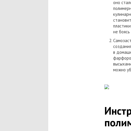
оно стал
полимерн
кулинарн
становит
пластики
не боясь
Самозаст
создания
в домашн
фарфором
высыхани
можно уб
Инстр
поли