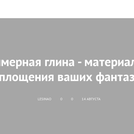
мерная глина - материа
площения ваших фанта
LESINAO
0
0
14 АВГУСТА