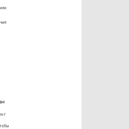
 или
нные
ды
ект
чтобы