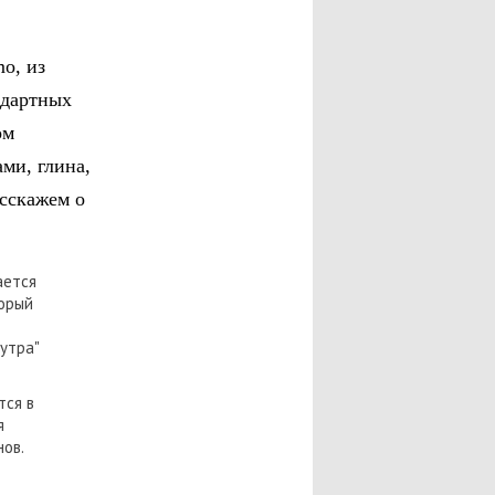
mo, из
ндартных
ом
ами, глина,
сскажем о
ается
торый
утра"
тся в
я
ов.