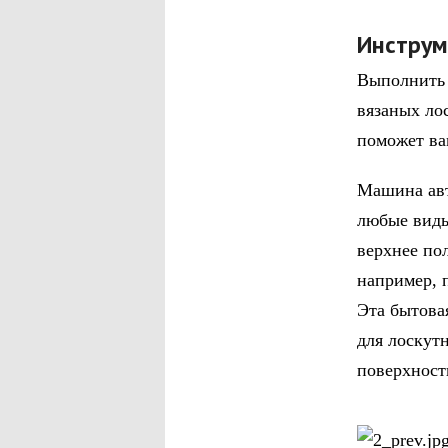
Инструм
Выполнить 
вязаных ло
поможет ва
Машина авт
любые виды
верхнее по
например, 
Эта бытова
для лоскут
поверхност