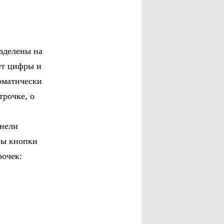
азделены на
ет цифры и
оматически
трочке, о
анели
ны кнопки
рочек: