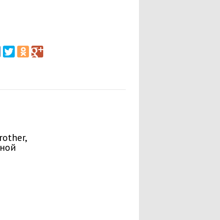
other,
рной