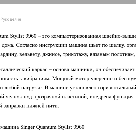
Рукоделие
ntum Stylist 9960 – это компьютеризованная швейно-выш
 дома. Согласно инструкции машина шьет по шелку, орга
бардину, вельвету, джинсе, трикотажу, вязаным полотнам,
таллический каркас – основа машинки, он обеспечивает
йчивость к вибрациям. Мощный мотор уверенно и бесшу
ри любой нагрузке. В машине установлен горизонтальны
й челнок под прозрачной пластиной, внедрена функция
й заправки нижней нити.