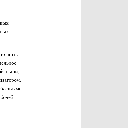
тных
тках
жно шить
тельное
й ткани,
изатором.
облениями
абочей