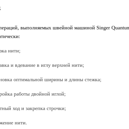
пераций, выполняемых швейной машиной Singer Quantum 
атически:
а нити;
 и вдевание в иглу верхней нити;
ка оптимальной ширины и длины стежка;
ка работы двойной иглой;
й ход и закрепка строчки;
ние нити.