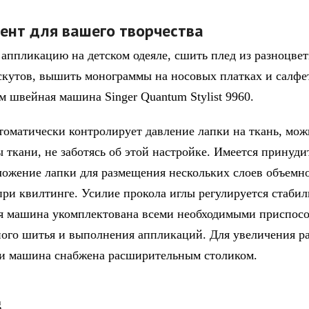
ент для вашего творчества
аппликацию на детском одеяле, сшить плед из разноцве
скутов, вышить монограммы на носовых платках и салфе
м швейная машина Singer Quantum Stylist 9960.
оматически контролирует давление лапки на ткань, мо
 ткани, не заботясь об этой настройке. Имеется принуди
ложение лапки для размещения нескольких слоев объемно
при квилтинге. Усилие прокола иглы регулируется стабил
я машина укомплектована всеми необходимыми приспос
ного шитья и выполнения аппликаций. Для увеличения р
и машина снабжена расширительным столиком.