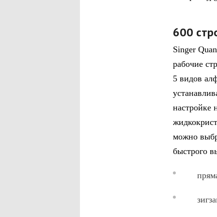
600 стр
Singer Qua
рабочие ст
5 видов ал
устанавлив
настройке 
жидкокрист
можно выбр
быстрого в
прямая 
зигзаг