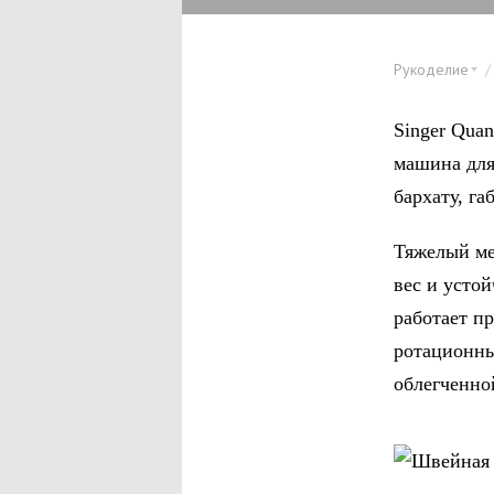
Рукоделие
Singer Qua
машина для
бархату, га
Тяжелый ме
вес и усто
работает п
ротационны
облегченно