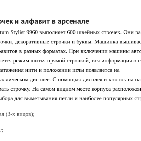
очек и алфавит в арсенале
ntum Stylist 9960 выполняет 600 швейных строчек. Они р
рочки, декоративные строчки и буквы. Машинка вышива
фавитов в разных форматах. При включении машины авт
ается режим шитья прямой строчкой, вся информация о с
натяжения нити и положении иглы появляется на
аллическом дисплее. С помощью дисплея и кнопок на п
ать строчку. На самом видном месте корпуса расположе
ыбора для выметывания петли и наиболее популярных ст
(3-х видов);
;