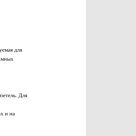
уемая для
имных
петель. Для
х и на