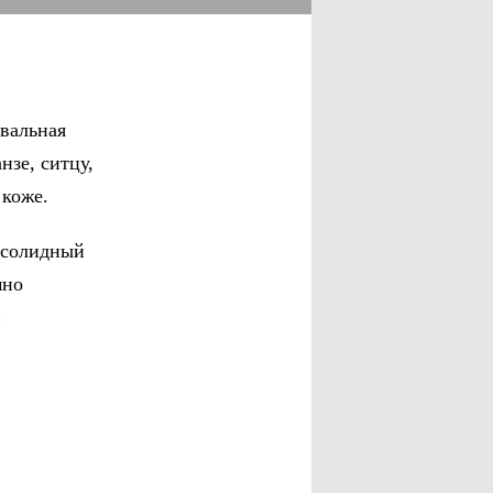
ивальная
нзе, ситцу,
 коже.
 солидный
мно
й