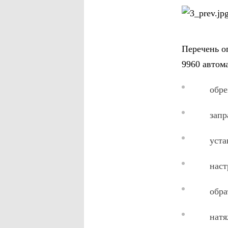
Перечень о
9960 автом
обрезк
заправка
установ
настрой
обратны
натяже