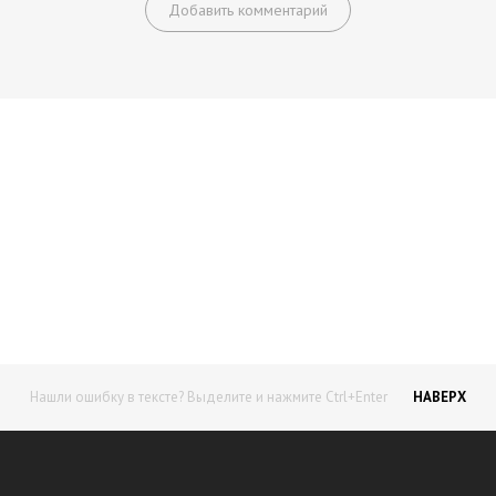
Добавить комментарий
Начните получать постоянный
доход!
Станьте автором на Web-3
Нашли ошибку в тексте? Выделите и нажмите Ctrl+Enter
НАВЕРХ