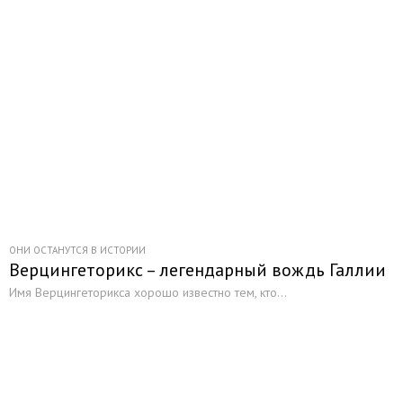
ОНИ ОСТАНУТСЯ В ИСТОРИИ
Верцингеторикс – легендарный вождь Галлии
Имя Верцингеторикса хорошо известно тем, кто...