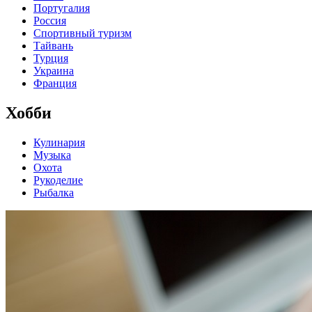
Португалия
Россия
Спортивный туризм
Тайвань
Турция
Украина
Франция
Хобби
Кулинария
Музыка
Охота
Рукоделие
Рыбалка