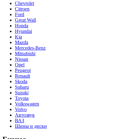
Chevrolet
Citroen
Ford
Great Wall
Honda
Hyundai
Kia
Mazda
Mercedes-Benz
Mitsubishi
Nissan
Opel
Peugeot
Renault
Skoda
Subaru
Suzuki
Toyota
Volkswagen
Volvo
Автозвук
ВАЗ
Шины и диски