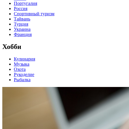
Португалия
Россия
Спортивный туризм
Тайвань
Турция
Украина
Франция
Хобби
Кулинария
Музыка
Охота
Рукоделие
Рыбалка