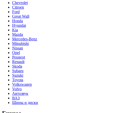
Chevrolet
Citroen
Ford
Great Wall
Honda
Hyundai
Kia
Mazda
Mercedes-Benz
Mitsubishi
Nissan
Opel
Peugeot
Renault
Skoda
Subaru
Suzuki
Toyota
Volkswagen
Volvo
Автозвук
ВАЗ
Шины и диски