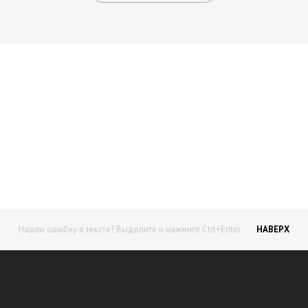
Начните получать постоянный
доход!
Станьте автором на Web-3
Нашли ошибку в тексте? Выделите и нажмите Ctrl+Enter
НАВЕРХ