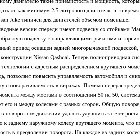
ному двигателю такие приемистость и мощность, котор
ать от как минимум 2,5-литрового двигателя, в то время 
ssan Juke типичен для двигателей объемом поменьше.
водные версии спереди имеют подвеску со стойками Ма
образную подвеску с направляющими рычагами и торси
лный привод оснащен задней многорычажной подвеской, 
 конструкции Nissan Qashqai. Теперь полноприводная си
о технологии с адресным распределением крутящего момен
дь, позволяет повысить управляемость автомобиля и сниз
ную поворачиваемость в виражах. Помимо перераспреде
момента между мостами в соотношении 50 на 50, система
ет его и между колесами с разных сторон. Общую повора
 в поворотном движении удалось улучшить за счет роста
о к заднему наружному колесу крутящего момента, что 
ость в преодолении поворота. На каждое из задних колес