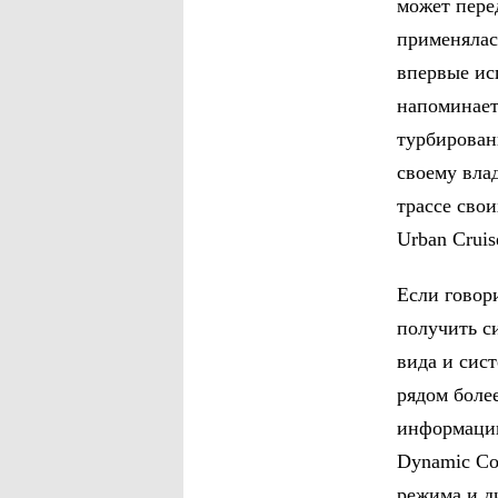
может пере
применялась
впервые ис
напоминает
турбирован
своему вла
трассе сво
Urban Cruis
Если говор
получить с
вида и сист
рядом боле
информацию
Dynamic Co
режима и д