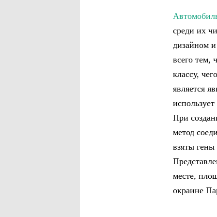
Автомобиль
среди их ч
дизайном и
всего тем,
классу, че
является я
использует
При создан
метод соед
взяты гены
Представле
месте, пло
окраине Па