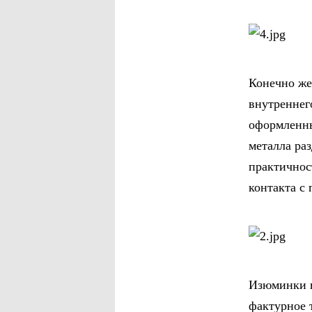
Конечно же
внутреннего
оформленны
металла ра
практичнос
контакта с
Изюминки н
фактурное 