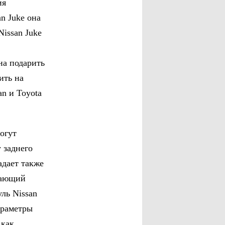
ия
n Juke она
issan Juke
на подарить
ить на
an и Toyota
огут
 заднего
адает также
жающий
ль Nissan
араметры
 как