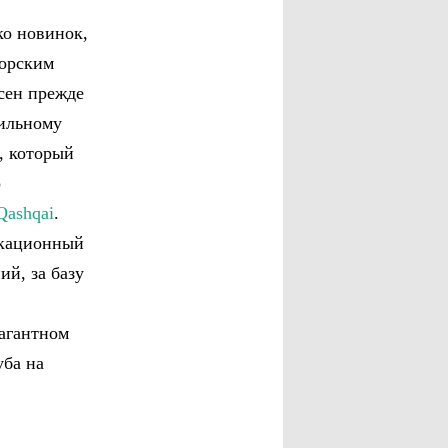
ко новинок,
торским
сен прежде
бильному
, который
о
Qashqai
.
окационный
ий, за базу
вагантном
уба на