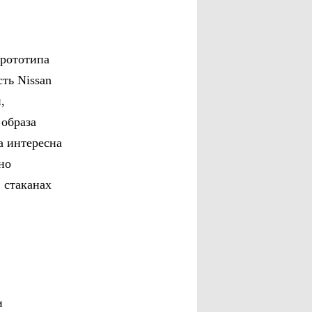
прототипа
сть Nissan
,
 образа
а интересна
но
 стаканах
и