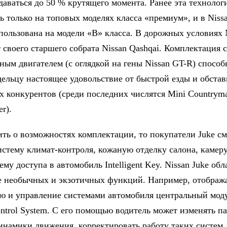
даваться до 50 % крутящего момента. Ранее эта технолог
 только на топовых моделях класса «премиум», и в Nissa
пользована на модели «В» класса. В дорожных условиях N
 своего старшего собрата Nissan Qashqai. Комплектация с
ным двигателем (с оглядкой на гены Nissan GT-R) способ
дельцу настоящее удовольствие от быстрой езды и обстав
их конкурентов (среди последних числятся Mini Countrym
er).
ить о возможностях комплектации, то покупатели Juke см
истему климат-контроля, кожаную отделку салона, камеру
ему доступа в автомобиль Intelligent Key. Nissan Juke обл
е необычных и экзотичных функций. Например, отобра
 и управление системами автомобиля центральный моду
ntrol System. С его помощью водитель может изменять п
инамики движения, корректировать работу таких систем,