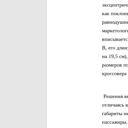
эксцентрич
как поклон
равнодушны
маркетолого
вписываетс
В, его длин
на 19,5 см)
размеров п
кроссовера 
Решения вн
отличаясь 
габариты н
пассажиры.