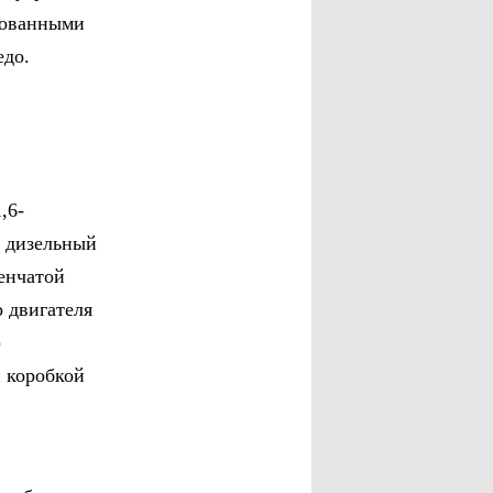
рованными
едо.
,6-
н дизельный
пенчатой
 двигателя
)
 коробкой