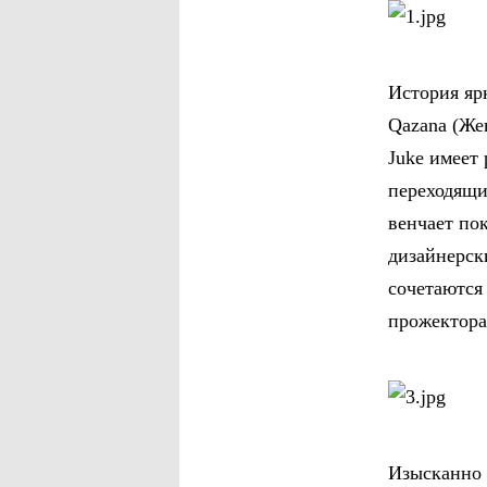
История яр
Qazana (Жен
Juke имеет
переходящи
венчает по
дизайнерск
сочетаются
прожектора
Изысканно 