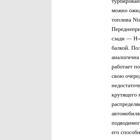
турбирован
можно ожид
топлива Ni
Переднепри
сзади — Н-
балкой. По
аналогична
работает п
свою очере
недостаточ
крутящего 
распределя
автомобиля
подводимог
его способн