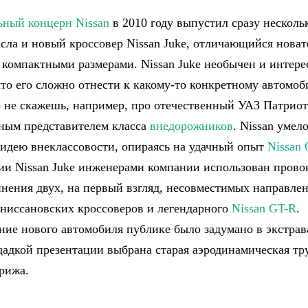
ный концерн Nissan
в 2010 году выпустил сразу несколь
исла и новый кроссовер Nissan Juke, отличающийся нова
 компактными размерами. Nissan Juke необычен и интере
 что его сложно отнести к какому-то конкретному автомо
го не скажешь, например, про отечественный УАЗ Патриот
вным представителем класса
внедорожников
. Nissan умел
 идею внеклассовости, опираясь на удачный опыт
Nissan 
ии Nissan Juke инженерами компании использован пров
инения двух, на первый взгляд, несовместимых направлен
 ниссановских кроссоверов и легендарного
Nissan GT-R
.
ние нового автомобиля публике было задумано в экстра
щадкой презентации выбрана старая аэродинамическая тр
рижа.