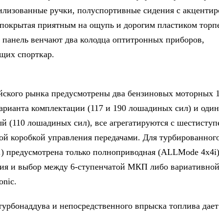
илизованные ручки, полуспортивные сидения с акценти
 покрытая приятным на ощупь и дорогим пластиком торп
панель венчают два колодца оптитронных приборов,
щих спорткар.
йского рынка предусмотрены два бензиновых моторных 1
арианта комплектации (117 и 190 лошадиных сил) и оди
ый (110 лошадиных сил), все агрегатируются с шестисту
ой коробкой управления передачами. Для турбированного
 с.) предусмотрена только полноприводная (ALLMode 4x4i
ия и выбор между 6-ступенчатой МКП либо вариативной
onic.
турбонаддува и непосредственного впрыска топлива дает