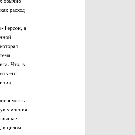
ых обычно
как расход
к-Ферсон, а
онной
которая
стема
та. Что, в
ить его
ления
чиваемость
 увеличения
повышает
, в целом,