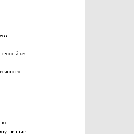
его
лненный из
стоянного
жают
 внутренние