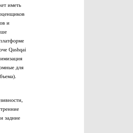
жет иметь
 оценщиков
ов и
чше
 платформе
оче Qashqai
инимизация
ромные для
бъема).
зивности,
утренние
ни задние