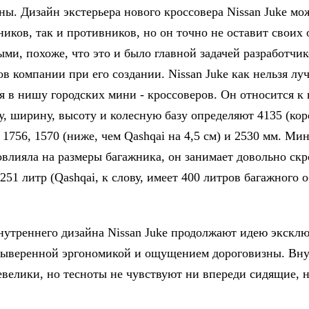
ны. Дизайн экстерьера нового кроссовера Nissan Juke мо
ников, так и противников, но он точно не оставит своих
ми, похоже, что это и было главной задачей разработчик
в компании при его создании. Nissan Juke как нельзя лу
я в нишу городских мини - кроссоверов. Он относится к
у, ширину, высоту и колесную базу определяют 4135 (кор
, 1756, 1570 (ниже, чем Qashqai на 4,5 см) и 2530 мм. М
овлияла на размеры багажника, он занимает довольно ск
251 литр (Qashqai, к слову, имеет 400 литров багажного о
утреннего дизайна Nissan Juke продолжают идею эксклю
выверенной эргономикой и ощущением дороговизны. Вн
евелики, но тесноты не чувствуют ни впереди сидящие, 