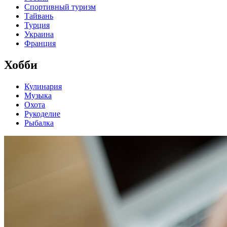
Спортивный туризм
Тайвань
Турция
Украина
Франция
Хобби
Кулинария
Музыка
Охота
Рукоделие
Рыбалка