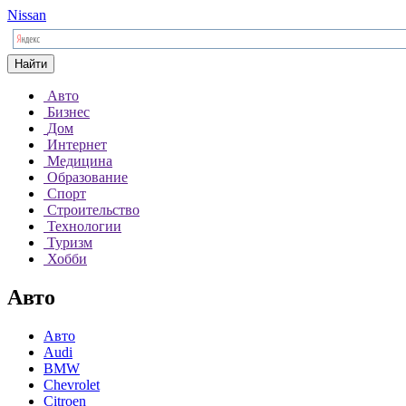
Nissan
Найти
Авто
Бизнес
Дом
Интернет
Медицина
Образование
Спорт
Строительство
Технологии
Туризм
Хобби
Авто
Авто
Audi
BMW
Chevrolet
Citroen