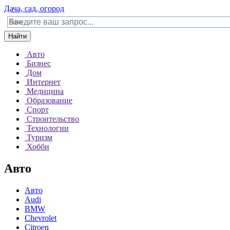
Дача, сад, огород
Найти
Авто
Бизнес
Дом
Интернет
Медицина
Образование
Спорт
Строительство
Технологии
Туризм
Хобби
Авто
Авто
Audi
BMW
Chevrolet
Citroen