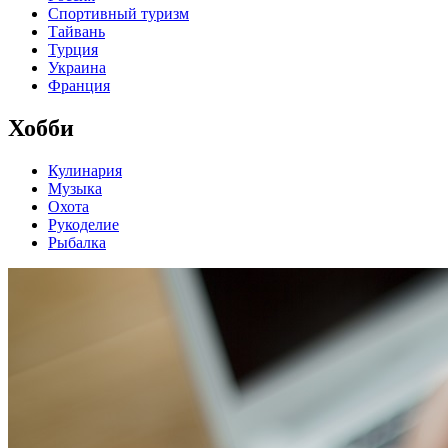
Спортивный туризм
Тайвань
Турция
Украина
Франция
Хобби
Кулинария
Музыка
Охота
Рукоделие
Рыбалка