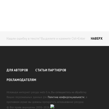
доход!
Станьте автором на Web-3
Нашли ошибку в тексте? Выделите и нажмите Ctrl+Enter
НАВЕРХ
ДЛЯ АВТОРОВ
СТАТЬИ ПАРТНЕРОВ
РЕКЛАМОДАТЕЛЯМ
Используя интернет ресурс web-3.ru, Вы соглашаетесь на обработку
Ваших персональных данных (см.
Политика конфиденциальности
), в
противном случае вы должны прекратить использование ресурса.
© Все права защищены. 2008–2026.