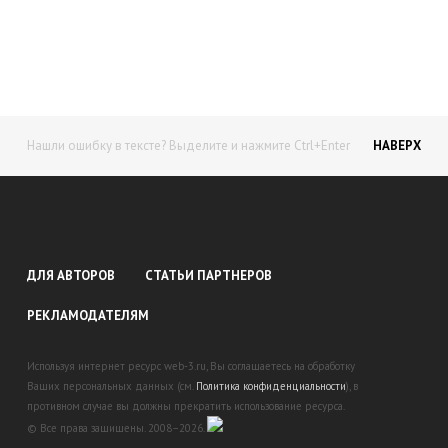
доход!
Станьте автором на Web-3
Нашли ошибку в тексте? Выделите и нажмите Ctrl+Enter
НАВЕРХ
ДЛЯ АВТОРОВ
СТАТЬИ ПАРТНЕРОВ
РЕКЛАМОДАТЕЛЯМ
Используя интернет ресурс web-3.ru, Вы соглашаетесь на обработку
Ваших персональных данных (см.
Политика конфиденциальности
), в
противном случае вы должны прекратить использование ресурса.
© Все права защищены. 2008–2026.