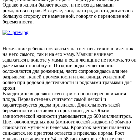
Однако в жизни бывает всякое, и не всегда малыши
рождаются в срок. В случае, когда дата родов отодвигается в
большую сторону от намеченной, говорят о переношенной
беременности.
Нежелание ребенка появляться на свет негативно влияет как
на него самого, так и на его маму. Малыш начинает
задыхаться в животе у мамы и если женщине не помочь, то он
даже может погибнуть. Поздние роды существенно
осложняются для роженицы, часто сопровождаясь для нее
разрывами тканей промежности и влагалища, усиленной
болью при родовой деятельности и родовыми травмами для
крохи.
В медицине выделяют всего три степени перенашивания
плода. Первая степень считается самой легкой и
характеризуется рядом признаков. Длительность такой
беременности составляет сорок один день. Объем
амниотической жидкости уменьшается до 600 миллилитров.
Цвет околоплодных вод (амниотической жидкости) обычно
становится мутным и белесым. Кровоток внутри плаценты
снижается, но при этом остается в пределах нормы. Рост
малыша составляет от 54 до 58 сантиметров. Он все еще