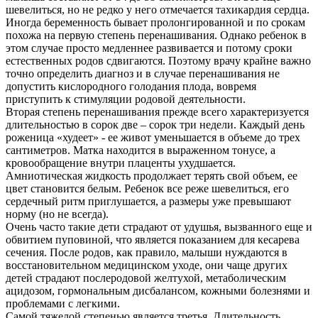
шевелиться, но не редко у него отмечается тахикардия сердца.
Иногда беременность бывает пролонгированной и по срокам
похожа на первую степень перенашивания. Однако ребенок в
этом случае просто медленнее развивается и потому сроки
естественных родов сдвигаются. Поэтому врачу крайне важно
точно определить диагноз и в случае перенашивания не
допустить кислородного голодания плода, вовремя
приступить к стимуляции родовой деятельности.
Вторая степень перенашивания прежде всего характеризуется
длительностью в сорок две – сорок три недели. Каждый день
роженица «худеет» - ее живот уменьшается в объеме до трех
сантиметров. Матка находится в выраженном тонусе, а
кровообращение внутри плаценты ухудшается.
Амниотическая жидкость продолжает терять свой объем, ее
цвет становится белым. Ребенок все реже шевелиться, его
сердечный ритм приглушается, а размеры уже превышают
норму (но не всегда).
Очень часто такие дети страдают от удушья, вызванного еще и
обвитием пуповиной, что является показанием для кесарева
сечения. После родов, как правило, малыши нуждаются в
восстановительном медицинском уходе, они чаще других
детей страдают послеродовой желтухой, метаболическим
ацидозом, гормональным дисбалансом, кожными болезнями и
проблемами с легкими.
Самой тяжелой степенью является третья. Длительность