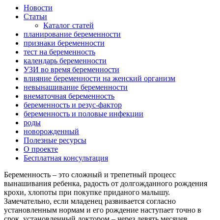
Новости
Статьи
Каталог статей
планирование беременности
признаки беременности
тест на беременность
календарь беременности
УЗИ во время беременности
влияние беременности на женский организм
невынашивание беременности
внематочная беременность
беременность и резус-фактор
беременность и половые инфекции
роды
новорожденный
Полезные ресурсы
О проекте
Бесплатная консультация
Беременность – это сложный и трепетный процесс
вынашивания ребенка, радость от долгожданного рождения
крохи, хлопоты при покупке приданого малышу.
Замечательно, если младенец развивается согласно
установленным нормам и его рождение наступает точно в
срок, установленный доктором – через девять месяцев.