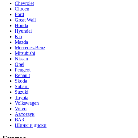
Chevrolet
Citroen
Ford
Great Wall
Honda
Hyundai
Kia
Mazda
Mercedes-Benz
Mitsubishi
Nissan
Opel
Peugeot
Renault
Skoda
Subaru
Suzuki
Toyota
Volkswagen
Volvo
Автозвук
ВАЗ
Шины и диски