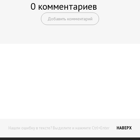
0 комментариев
Добавить комментарий
Начните получать постоянный
доход!
Станьте автором на Web-3
Нашли ошибку в тексте? Выделите и нажмите Ctrl+Enter
НАВЕРХ