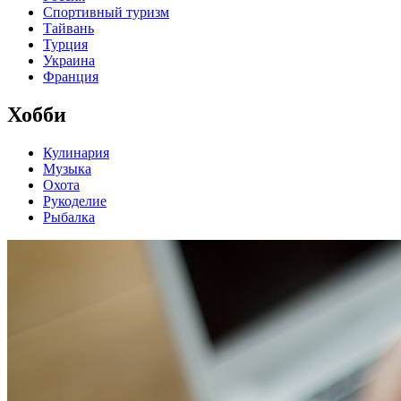
Спортивный туризм
Тайвань
Турция
Украина
Франция
Хобби
Кулинария
Музыка
Охота
Рукоделие
Рыбалка