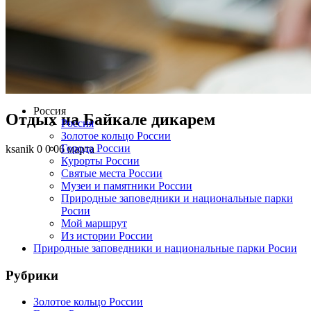
Россия
Отдых на Байкале дикарем
Россия
Золотое кольцо России
Города России
ksanik
0
0
06 марта
Курорты России
Святые места России
Музеи и памятники России
Природные заповедники и национальные парки
Росии
Мой маршрут
Из истории России
Природные заповедники и национальные парки Росии
Рубрики
Золотое кольцо России