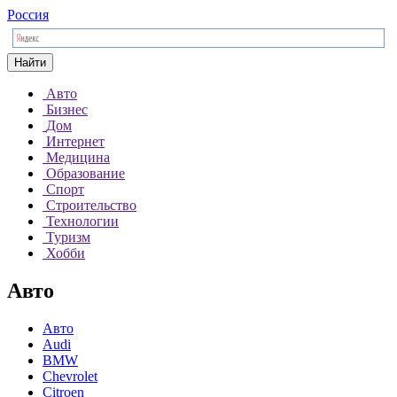
Россия
Найти
Авто
Бизнес
Дом
Интернет
Медицина
Образование
Спорт
Строительство
Технологии
Туризм
Хобби
Авто
Авто
Audi
BMW
Chevrolet
Citroen