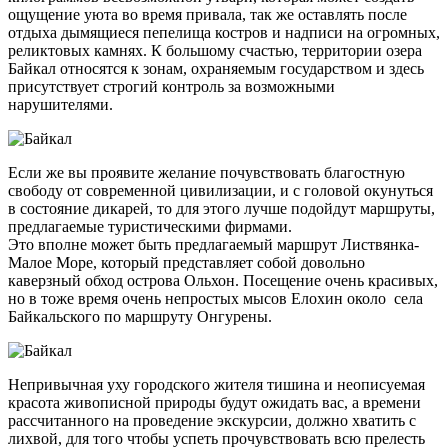
ощущение уюта во время привала, так же оставлять после
отдыха дымящиеся пепелища костров и надписи на огромных,
реликтовых камнях. К большому счастью, территории озера
Байкал относятся к зонам, охраняемым государством и здесь
присутствует строгий контроль за возможными
нарушителями.
Если же вы проявите желание почувствовать благостную
свободу от современной цивилизации, и с головой окунуться
в состояние дикарей, то для этого лучше подойдут маршруты,
предлагаемые туристическими фирмами.
Это вполне может быть предлагаемый маршрут Листвянка-
Малое Море, который представляет собой довольно
каверзный обход острова Ольхон. Посещение очень красивых,
но в тоже время очень непростых мысов Елохин около села
Байкальского по маршруту Онгурены.
Непривычная уху городского жителя тишина и неописуемая
красота живописной природы будут ожидать вас, а времени
рассчитанного на проведение экскурсии, должно хватить с
лихвой, для того чтобы успеть прочувствовать всю прелесть