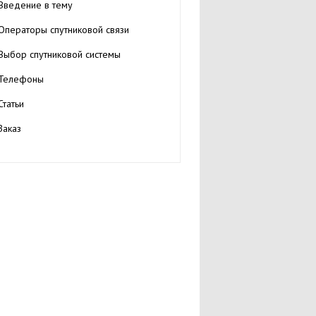
Введение в тему
Oператоры спутниковой связи
Выбор спутниковой системы
Телефоны
Статьи
Заказ
Аренда спутниковых телефонов
Аксессуары
Часто задаваемые вопросы FAQ
Персоналии
Книги
Каталог товаров спутниковой связи
О проекте