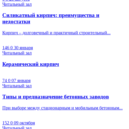
Читальный зал
Силикатный кирпич: преимущества и
недостатки
Кирпич – долговечный и практичный строительный...
146
0
30 января
Читальный зал
Керамический кирпич
74
0
07 января
Читальный зал
Типы и предназначение бетонных заводов
При выборе между стационарным и мобильным бетонным...
152
0
09 октября
Читальный зал