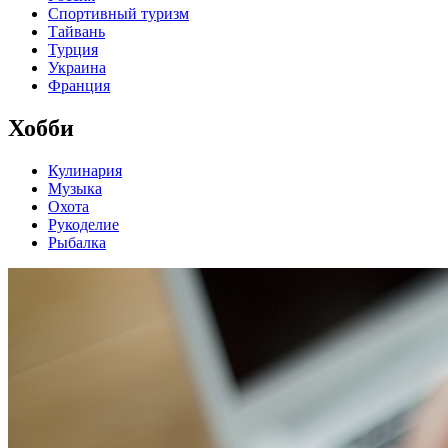
Спортивный туризм
Тайвань
Турция
Украина
Франция
Хобби
Кулинария
Музыка
Охота
Рукоделие
Рыбалка