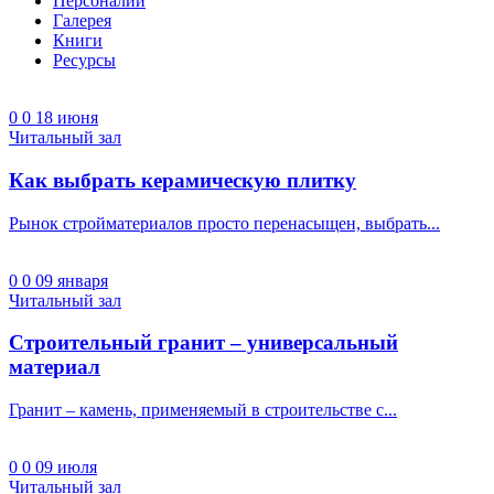
Персоналии
Галерея
Книги
Ресурсы
0
0
18 июня
Читальный зал
Как выбрать керамическую плитку
Рынок стройматериалов просто перенасыщен, выбрать...
0
0
09 января
Читальный зал
Строительный гранит – универсальный
материал
Гранит – камень, применяемый в строительстве с...
0
0
09 июля
Читальный зал