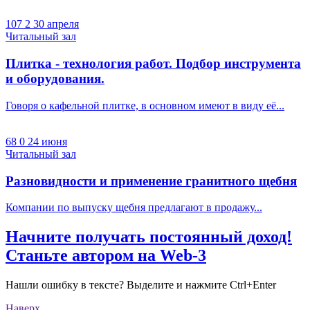
107
2
30 апреля
Читальный зал
Плитка - технология работ. Подбор инструмента
и оборудования.
Говоря о кафельной плитке, в основном имеют в виду её...
68
0
24 июня
Читальный зал
Разновидности и применение гранитного щебня
Компании по выпуску щебня предлагают в продажу...
Начните получать постоянный доход!
Станьте автором на Web-3
Нашли ошибку в тексте? Выделите и нажмите Ctrl+Enter
Наверх