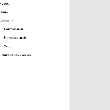
Новости
Статьи
Камень
Натуральный
Искусственный
Уход
Плитка керамическая
Плитка тротуарная
Бордюрный камень
Читальный зал
Персоналии
Галерея
Книги