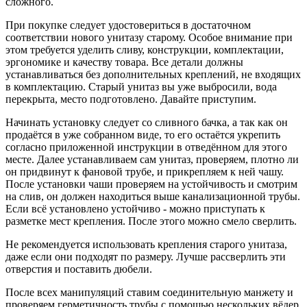
сложного.
При покупке следует удостовериться в достаточном
соответствии нового унитазу старому. Особое внимание при
этом требуется уделить сливу, конструкции, комплектации,
эргономике и качеству товара. Все детали должны
устанавливаться без дополнительных креплений, не входящих
в комплектацию. Старый унитаз вы уже выбросили, вода
перекрыта, место подготовлено. Давайте приступим.
Начинать установку следует со сливного бачка, а так как он
продаётся в уже собранном виде, то его остаётся укрепить
согласно приложенной инструкции в отведённом для этого
месте. Далее устанавливаем сам унитаз, проверяем, плотно ли
он придвинут к фановой трубе, и прикрепляем к ней чашу.
После установки чаши проверяем на устойчивость и смотрим
на слив, он должен находиться выше канализационной трубы.
Если всё установлено устойчиво - можно приступать к
разметке мест крепления. После этого можно смело сверлить.
Не рекомендуется использовать крепления старого унитаза,
даже если они подходят по размеру. Лучше рассверлить эти
отверстия и поставить дюбели.
После всех манипуляций ставим соединительную манжету и
проверяем герметичность трубы с помощью нескольких вёдер