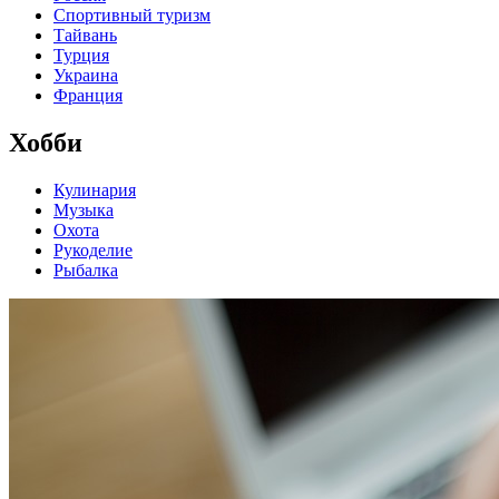
Спортивный туризм
Тайвань
Турция
Украина
Франция
Хобби
Кулинария
Музыка
Охота
Рукоделие
Рыбалка