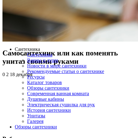
Сантехника
Самосантехник или как поменять
Сантехника
унитаз своими руками
Ванны и души
Новости в мире сантехники
Рекомендуемые статьи о сантехнике
0
2
18 декабря
Ресурсы
Каталог товаров
Обзоры сантехники
Современная ванная комната
Душевые кабины
Электрическая сушилка для рук
История сантехники
Унитазы
Галерея
Обзоры сантехники