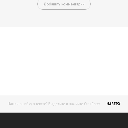
Добавить комментарий
Начните получать постоянный
доход!
Станьте автором на Web-3
Нашли ошибку в тексте? Выделите и нажмите Ctrl+Enter
НАВЕРХ