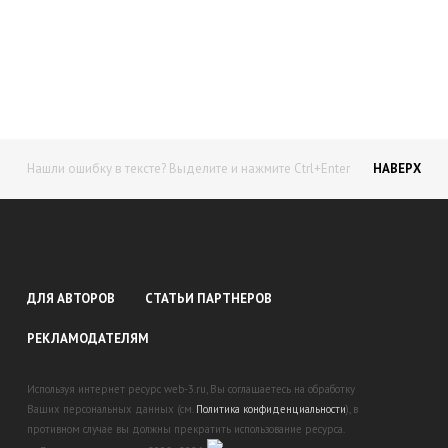
доход!
Станьте автором на Web-3
Нашли ошибку в тексте? Выделите и нажмите Ctrl+Enter
НАВЕРХ
ДЛЯ АВТОРОВ
СТАТЬИ ПАРТНЕРОВ
РЕКЛАМОДАТЕЛЯМ
Используя интернет ресурс web-3.ru, Вы соглашаетесь на обработку
Ваших персональных данных (см.
Политика конфиденциальности
), в
противном случае вы должны прекратить использование ресурса.