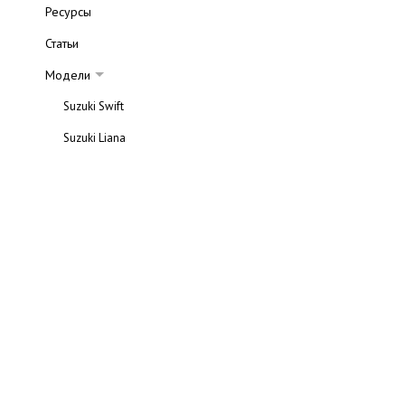
Ресурсы
Статьи
Модели
Suzuki Swift
Suzuki Liana
Suzuki Ignis
Suzuki Jimny
Suzuki Grand Vitara XL-7
Suzuki Grand Vitara
Suzuki SX4
Suzuki Vitara
Suzuki Kizashi
Автосалоны