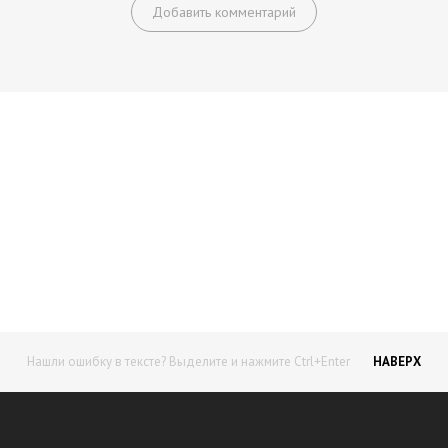
Добавить комментарий
Начните получать постоянный
доход!
Станьте автором на Web-3
Нашли ошибку в тексте? Выделите и нажмите Ctrl+Enter
НАВЕРХ