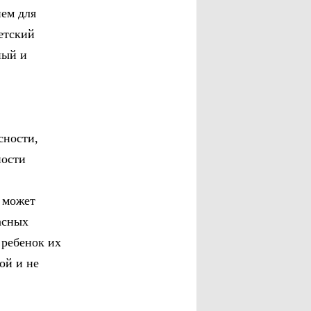
ием для
етский
ный и
сности,
ности
, может
асных
 ребенок их
ой и не