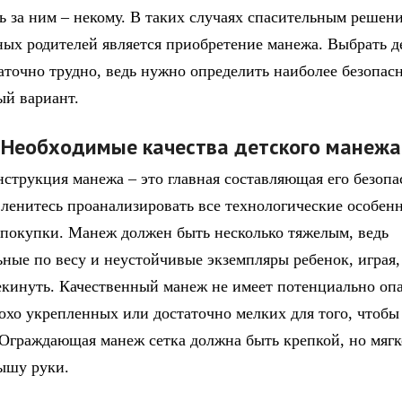
ь за ним – некому. В таких случаях спасительным решен
ных родителей является приобретение манежа. Выбрать д
аточно трудно, ведь нужно определить наиболее безопас
ый вариант.
Необходимые качества детского манежа
нструкция манежа – это главная составляющая его безопа
 ленитесь проанализировать все технологические особен
покупки. Манеж должен быть несколько тяжелым, ведь
ьные по весу и неустойчивые экземпляры ребенок, играя
екинуть. Качественный манеж не имеет потенциально оп
лохо укрепленных или достаточно мелких для того, чтобы
 Ограждающая манеж сетка должна быть крепкой, но мягк
ышу руки.