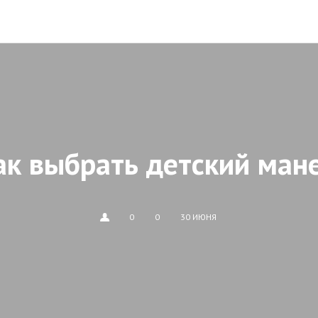
ак выбрать детский ман
0
0
30 ИЮНЯ