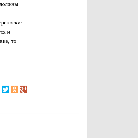
 должны
ереноски:
ся и
вке, то