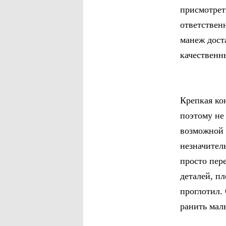
присмотрет
ответствен
манеж дост
качественн
Крепкая ко
поэтому не
возможной 
незначител
просто пер
деталей, п
проглотил.
ранить мал