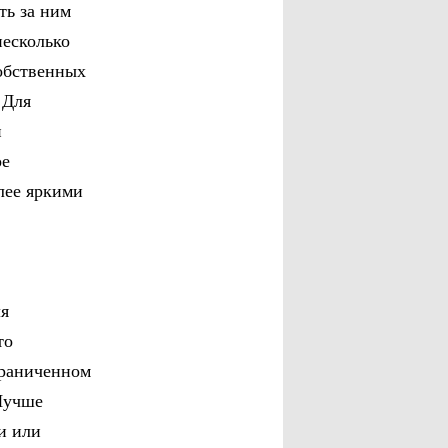
ть за ним
несколько
собственных
 Для
и
ое
лее яркими
ля
то
граниченном
 Лучше
и или