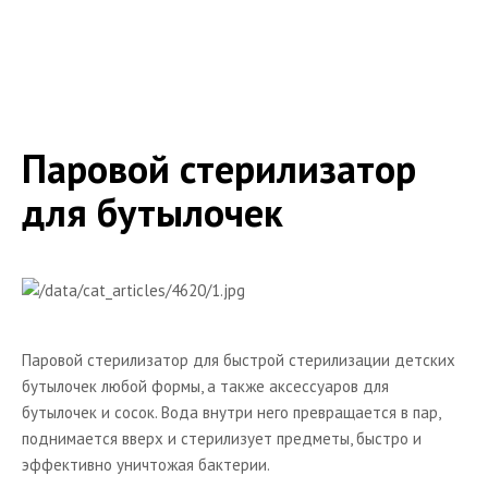
Молодой маме
Шкатулка
Опросы
Ссылки на полезные статьи
Паровой стерилизатор
Книги
для бутылочек
Полезные ресурсы
Каталог товаров для детей
Детская одежда
Детские коляски
Паровой стерилизатор для быстрой стерилизации детских
Радионяни
бутылочек любой формы, а также аксессуаров для
бутылочек и сосок. Вода внутри него превращается в пар,
поднимается вверх и стерилизует предметы, быстро и
эффективно уничтожая бактерии.