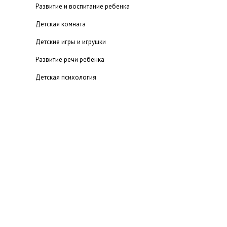
Развитие и воспитание ребенка
Детская комната
Детские игры и игрушки
Развитие речи ребенка
Детская психология
Если ребенок левша
Воспитание одаренных детей
Питание
Здоровье
Детский досуг
Ребенок и компьютер
Ребенок и школа
Детская гигиена