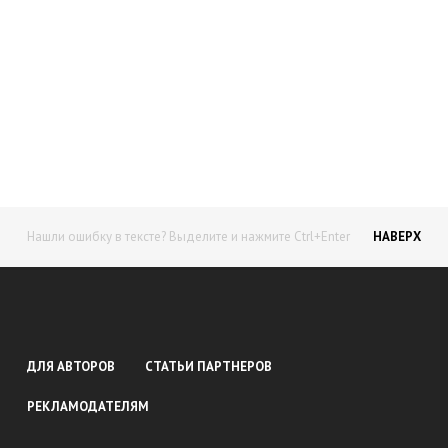
Начните получать постоянный
доход!
Станьте автором на Web-3
Нашли ошибку в тексте? Выделите и нажмите Ctrl+Enter
НАВЕРХ
ДЛЯ АВТОРОВ
СТАТЬИ ПАРТНЕРОВ
РЕКЛАМОДАТЕЛЯМ