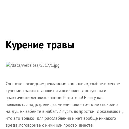
Молодой маме
Шкатулка
Опросы
Ссылки на полезные статьи
Курение травы
Книги
Полезные ресурсы
Каталог товаров для детей
Детская одежда
Согласно последним рекламным кампаниям, слабое и легкое
Детские коляски
курение травки становиться все более доступным и
Радионяни
практически легализованным. Родители! Если у вас
появляются подозрения, сомнения или что-то не спокойно
на душе - забейте в набат. И пусть подростки доказывают ,
что это только для расслабления и нет вообще никакого
вреда, поговорите с ними или просто вместе