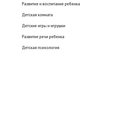
Развитие и воспитание ребенка
Детская комната
Детские игры и игрушки
Развитие речи ребенка
Детская психология
Если ребенок левша
Воспитание одаренных детей
Питание
Здоровье
Детский досуг
Ребенок и компьютер
Ребенок и школа
Детская гигиена