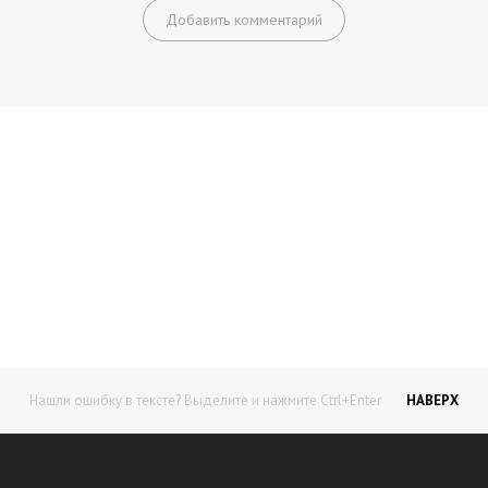
Добавить комментарий
Начните получать постоянный
доход!
Станьте автором на Web-3
Нашли ошибку в тексте? Выделите и нажмите Ctrl+Enter
НАВЕРХ