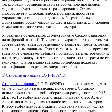
Те, кто решил остановить свой выбор на покупке данной
модели, не будет испытывать разочарования. Этому
способствует и широкий выбор программ, простота в
управлении, а главное - надежность. Загрузка белья
фронтальная, общей массой до шести килограмм. Для средней
семьи вполне достаточно такого параметра.
Управление осуществляется электронным блоком с выводом
на цифровой дисплей. Технические характеристики автомата
соответствуют всем современным стандартам, предъявляемым
к стиральным машинам, Стоит отметить, что в наше время во
всем мире существует дефицит производства электроэнергии,
и поэтому реализуются множество различных программ по ее
экономии. С этой целью все электроприборы подлежат
классификации по режиму энергопотребления.
Стиральной машине
LG F-1089ND присвоен класс А++, что
является одним из наивысших показателей. Согласно
испытаниям независимой лаборатории расход составил 0,15
кВт/час. По эффективности стирки присвоен класс А, что
тоже относится к одному из наиболее высших параметров.
Классу эффективности отжима присвоена категория С, так
как скорость вращения барабана составляет около тысячи