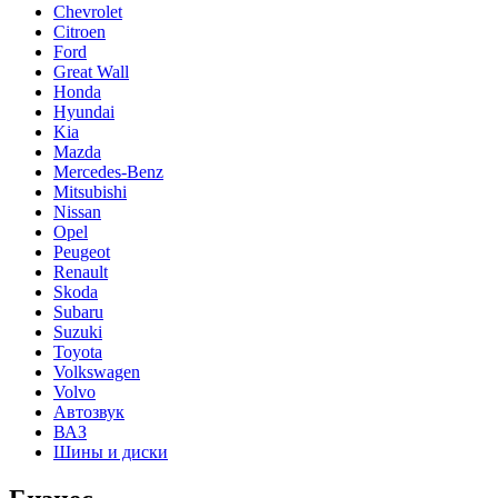
Chevrolet
Citroen
Ford
Great Wall
Honda
Hyundai
Kia
Mazda
Mercedes-Benz
Mitsubishi
Nissan
Opel
Peugeot
Renault
Skoda
Subaru
Suzuki
Toyota
Volkswagen
Volvo
Автозвук
ВАЗ
Шины и диски