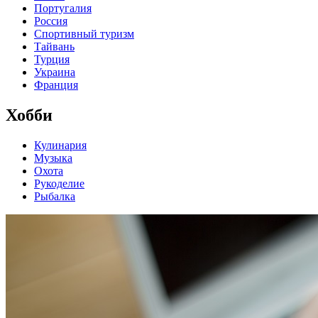
Португалия
Россия
Спортивный туризм
Тайвань
Турция
Украина
Франция
Хобби
Кулинария
Музыка
Охота
Рукоделие
Рыбалка