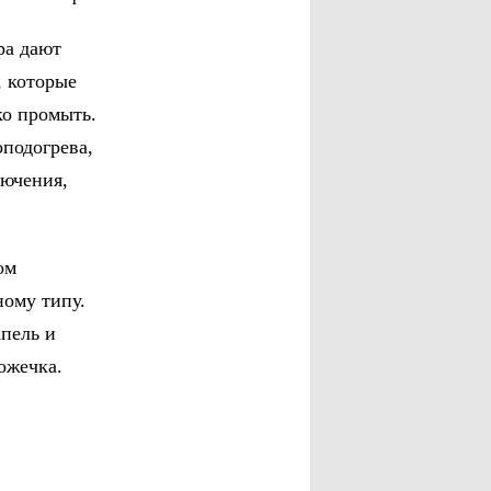
ра дают
, которые
ко промыть.
оподогрева,
лючения,
ом
ому типу.
апель и
ожечка.