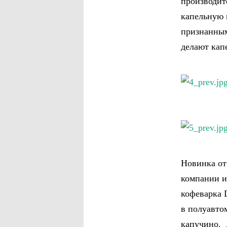
производит
капельную 
признанным
делают кап
Новинка от
компании и
кофеварка 
в полуавто
капучино. 