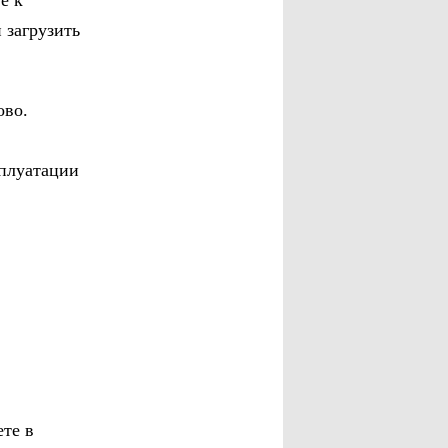
е к
 загрузить
ово.
сплуатации
ете в