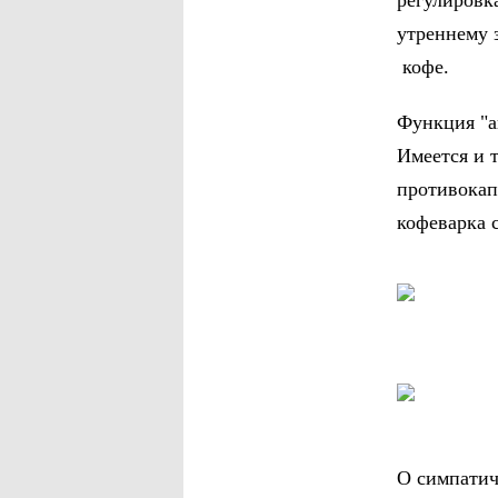
регулировк
утреннему 
кофе.
Функция "ав
Имеется и т
противокап
кофеварка 
О симпатич