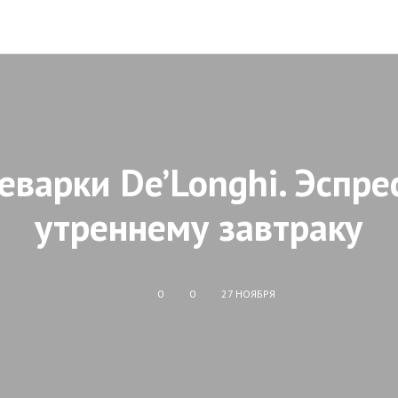
варки De’Longhi. Эспре
утреннему завтраку
0
0
27 НОЯБРЯ