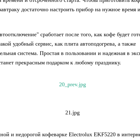
а времени и отсроченного старта. Чтобы приготовить коф
завтраку достаточно настроить прибор на нужное время и
тоотключение" сработает после того, как кофе будет гот
акой удобный сервис, как плита автоподогрева, а также
ельная система. Простая в пользовании и надежная в эк
станет прекрасным подарком к любому празднику.
ной и недорогой кофеварке Electrolux EKF5220 в интерн