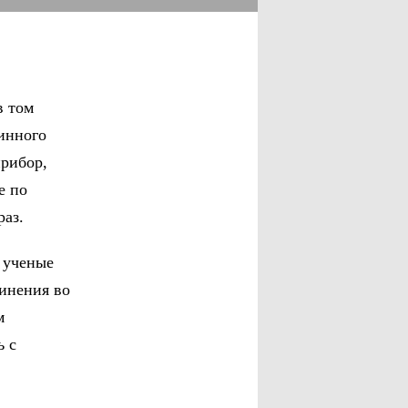
в том
инного
рибор,
е по
раз.
 ученые
инения во
м
ь с