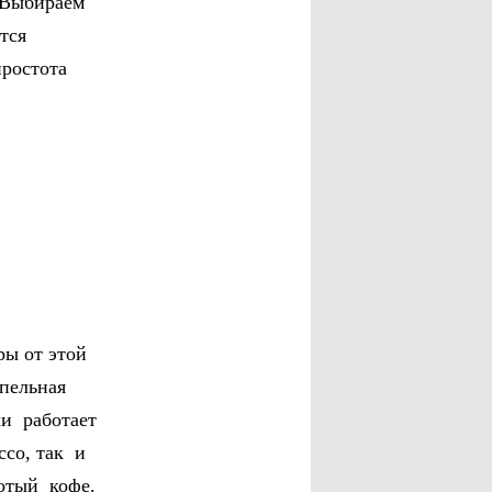
 Выбираем
тся
простота
ры от этой
пельная
ли работает
ссо, так и
отый кофе.