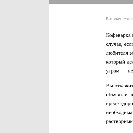
Бытовая техни
Кофеварка 
случае, ес
любителя э
который де
утрам — не
Вы откажит
объявили л
вреде здоро
необходима
растворимы