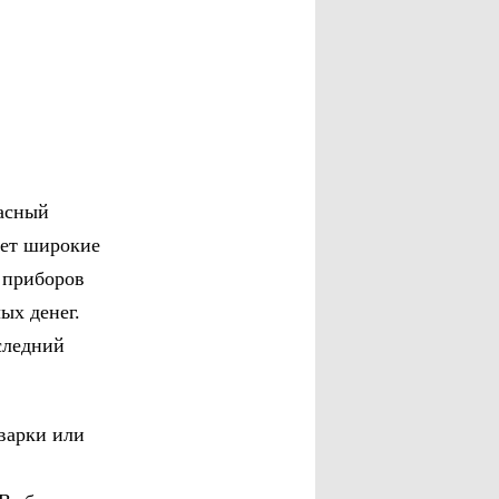
расный
ает широкие
 приборов
ых денег.
следний
варки или