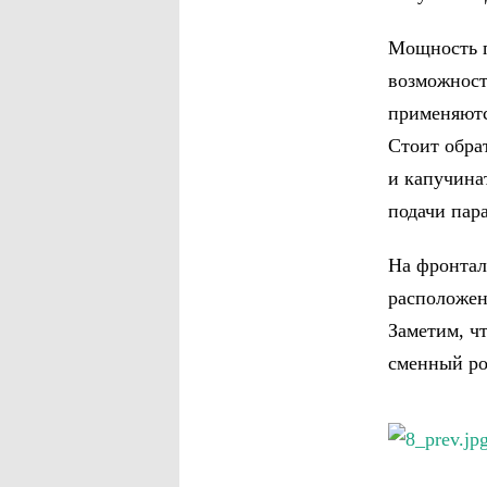
Мощность п
возможност
применяютс
Стоит обра
и капучина
подачи пара
На фронтал
расположен
Заметим, ч
сменный ро