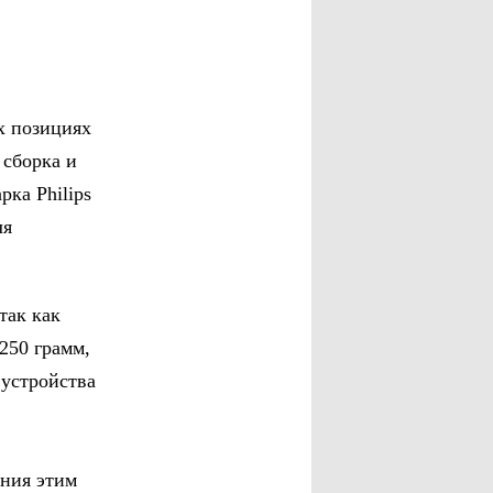
х позициях
 сборка и
ка Philips
ля
так как
250 грамм,
 устройства
ания этим