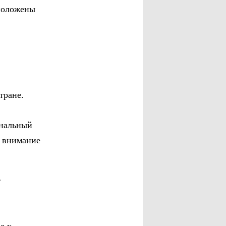
сположены
тране.
инальный
т внимание
т