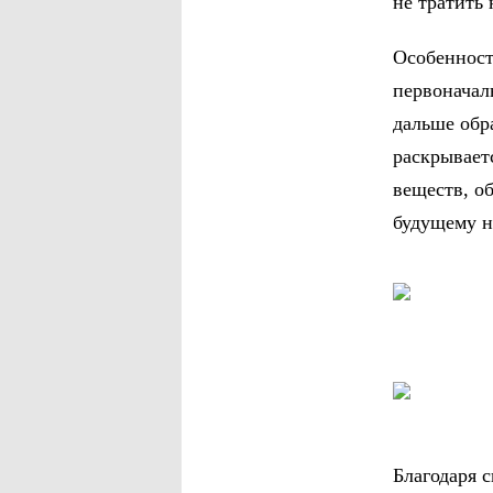
не тратить 
Особенност
первоначаль
дальше обр
раскрывает
веществ, о
будущему н
Благодаря 