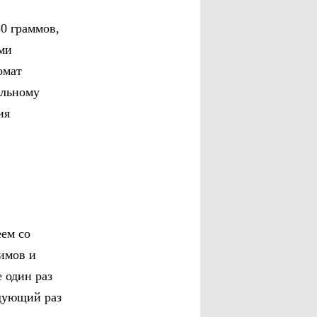
0 граммов,
ми
омат
альному
ия
еем со
имов и
 один раз
едующий раз