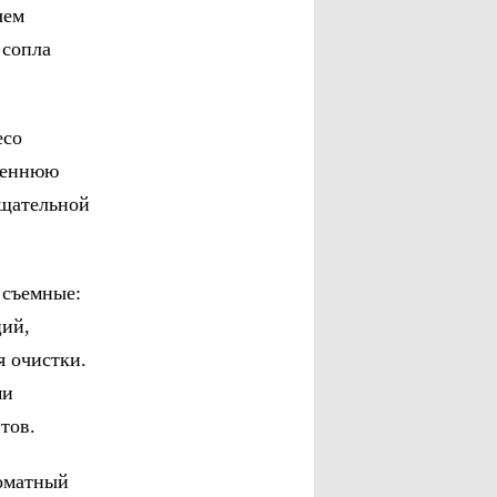
чем
 сопла
eco
реннюю
тщательной
 съемные:
ций,
 очистки.
ми
тов.
роматный