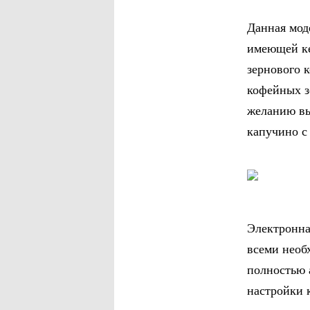
Данная мод
имеющей ке
зернового 
кофейных з
желанию вы
капучино с
Электронна
всеми необ
полностью 
настройки 