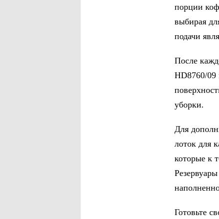
порции коф
выбирая для
подачи явл
После кажд
HD8760/09 
поверхность
уборки.
Для дополн
лоток для к
которые к 
Резервуары
наполненно
Готовьте с