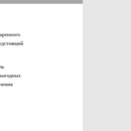
варенного
редстоящий
ль
выгодных
анения