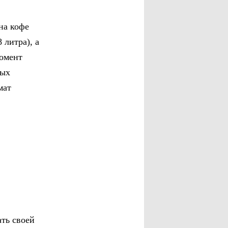
на кофе
 литра), а
момент
ных
мат
ать своей