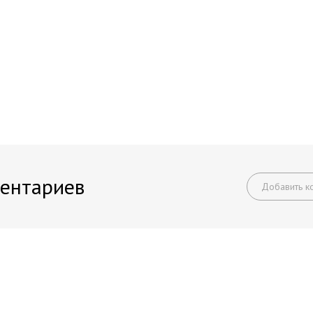
ентариев
Добавить к
Начните получать постоянный доход!