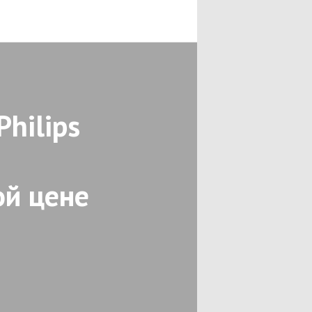
hilips
ой цене